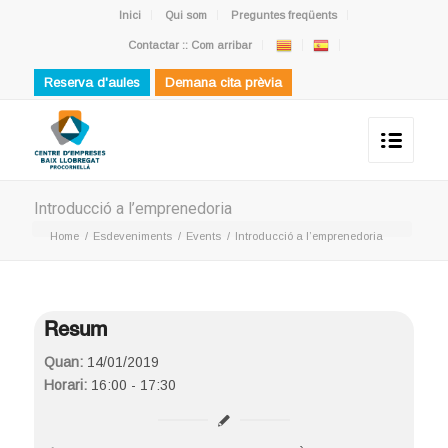
Inici
Qui som
Preguntes freqüents
Contactar :: Com arribar
Reserva d'aules
Demana cita prèvia
Introducció a l’emprenedoria
Home
/
Esdeveniments
/
Events
/
Introducció a l’emprenedoria
Resum
Quan:
14/01/2019
Horari:
16:00 - 17:30