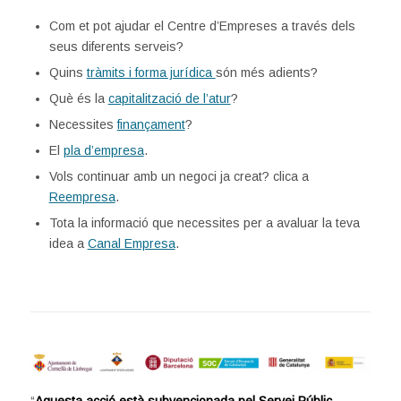
Com et pot ajudar el Centre d’Empreses a través dels
seus diferents serveis?
Quins
tràmits i forma jurídica
són més adients?
Què és la
capitalització de l’atur
?
Necessites
finançament
?
El
pla d’empresa
.
Vols continuar amb un negoci ja creat? clica a
Reempresa
.
Tota la informació que necessites per a avaluar la teva
idea a
Canal Empresa
.
“
Aquesta acció està subvencionada pel Servei Públic