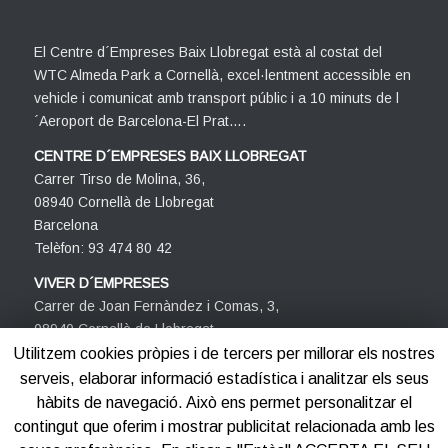
El Centre d´Empreses Baix Llobregat està al costat del
WTC Almeda Park a Cornellà, excel·lentment accessible en
vehicle i comunicat amb transport públic i a 10 minuts de l
´Aeroport de Barcelona-El Prat….
CENTRE D´EMPRESES BAIX LLOBREGAT
Carrer Tirso de Molina, 36,
08940 Cornellà de Llobregat
Barcelona
Telèfon: 93 474 80 42
VIVER D´EMPRESES
Carrer de Joan Fernàndez i Comas, 3,
08940 Cornellà de Llobregat
Barcelona
Utilitzem cookies pròpies i de tercers per millorar els nostres
Telèfon: 93 474 80 42
serveis, elaborar informació estadística i analitzar els seus
hàbits de navegació. Això ens permet personalitzar el
contingut que oferim i mostrar publicitat relacionada amb les