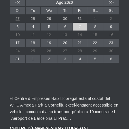
<<
Ago 2026
>>
Dl
Tu
We
Th
Fr
Sa
Su
27
28
29
30
31
1
2
3
4
5
6
7
8
9
10
11
12
13
14
15
16
17
18
19
20
21
22
23
24
25
26
27
28
29
30
31
1
2
3
4
5
6
El Centre d´Empreses Baix Llobregat està al costat del
WTC Almeda Park a Cornellà, excel·lentment accessible en
vehicle i comunicat amb transport públic i a 10 minuts de l
´Aeroport de Barcelona-El Prat….
CENTRE D´EMPRESES BAIX LLOBREGAT