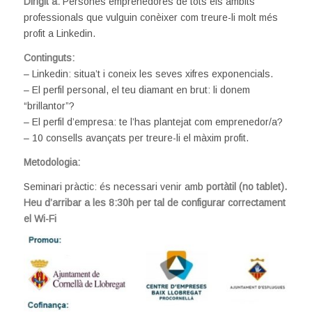
Dirigit a:
Persones emprenedores de tots els àmbits
professionals que vulguin conèixer com treure-li molt més
profit a Linkedin.
Continguts:
– Linkedin: situa’t i coneix les seves xifres exponencials.
– El perfil personal, el teu diamant en brut: li donem
“brillantor”?
– El perfil d’empresa: te l’has plantejat com emprenedor/a?
– 10 consells avançats per treure-li el màxim profit.
Metodologia:
Seminari pràctic: és necessari venir amb
portàtil (no tablet).
Heu d’arribar a les 8:30h per tal de configurar correctament
el Wi-Fi