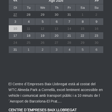
<<
Ago 2026
>>
Dl
Tu
We
Th
Fr
Sa
Su
27
28
29
30
31
1
2
3
4
5
6
7
8
9
10
11
12
13
14
15
16
17
18
19
20
21
22
23
24
25
26
27
28
29
30
31
1
2
3
4
5
6
El Centre d´Empreses Baix Llobregat està al costat del
WTC Almeda Park a Cornellà, excel·lentment accessible en
vehicle i comunicat amb transport públic i a 10 minuts de l
´Aeroport de Barcelona-El Prat….
CENTRE D´EMPRESES BAIX LLOBREGAT