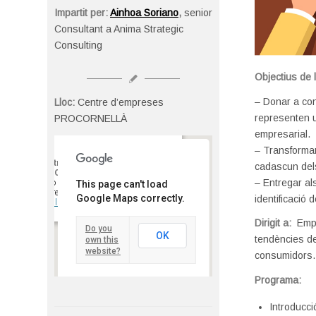
Impartit per:
Ainhoa Soriano
,
senior
Consultant a Anima Strategic
Consulting
Objectius de 
– Donar a co
Lloc:
Centre d’empreses
representen u
PROCORNELLÀ
empresarial.
– Transformar
Centre d’empreses
cadascun dels
PROCORNELLÀ
– Entregar al
Tirso de Molina, 36 - Cornellà del
This page can't load
Llobregat
Google Maps correctly.
identificació
Detalls
Dirigit a:
Emp
Do you
OK
tendències de
own this
website?
consumidors.
Programa:
Introducc