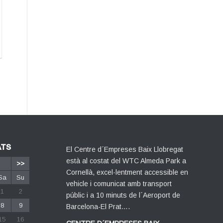
ATS
El Centre d´Empreses Baix Llobregat
està al costat del WTC Almeda Park a
>>
Cornellà, excel·lentment accessible en
Sa
Su
vehicle i comunicat amb transport
1
2
públic i a 10 minuts de l´Aeroport de
8
9
Barcelona-El Prat….
15
16