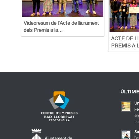
Videoresum de l'Acte de lliurament
dels Premis a la…
ACTE DE L
PREMIS A 
ÚLTIM
Un
Fe
em
29
Su
l’