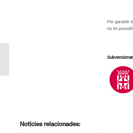
Per garantir e
no és possibl
Com fer l’estudi de mercat de la teva
Subvencionat
empresa?
Notícies relacionades: