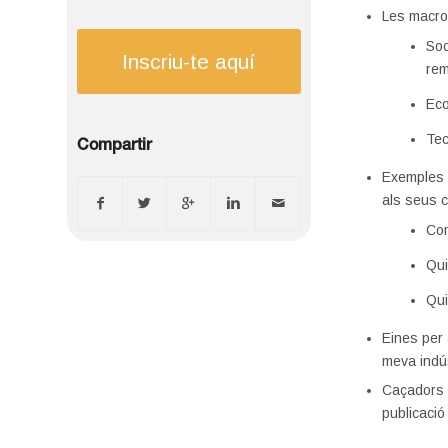
Les macro 
Soc
Inscriu-te aquí
rem
Eco
Tec
Compartir
Exemples p
als seus c
Com
Qui
Qui
Eines per 
meva indú
Caçadors d
publicació