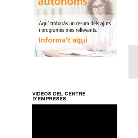
Ki
a 
VIDEOS DEL CENTRE
D’EMPRESES