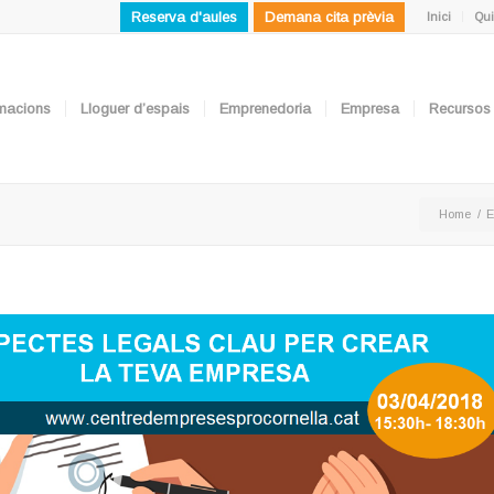
Reserva d'aules
Demana cita prèvia
Inici
Qui
ormacions
Lloguer d’espais
Emprenedoria
Empresa
Recursos
Home
/
E