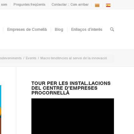
 som
Preguntes freqüents
Contactar :: Com arribar
Empreses de Cornellà
Blog
Enllaços d’interès
sdeveniments
/
Events
/
Macro tendències al servei de la innovació
TOUR PER LES INSTAL.LACIONS
DEL CENTRE D’EMPRESES
PROCORNELLÀ