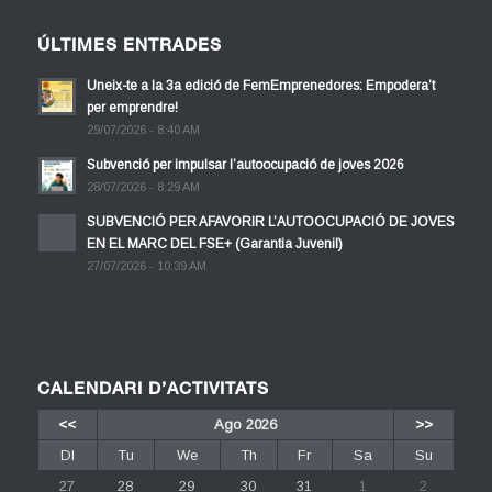
ÚLTIMES ENTRADES
Uneix-te a la 3a edició de FemEmprenedores: Empodera’t
per emprendre!
29/07/2026 - 8:40 AM
Subvenció per impulsar l’autoocupació de joves 2026
28/07/2026 - 8:29 AM
SUBVENCIÓ PER AFAVORIR L’AUTOOCUPACIÓ DE JOVES
EN EL MARC DEL FSE+ (Garantia Juvenil)
27/07/2026 - 10:39 AM
CALENDARI D’ACTIVITATS
<<
Ago 2026
>>
Dl
Tu
We
Th
Fr
Sa
Su
27
28
29
30
31
1
2