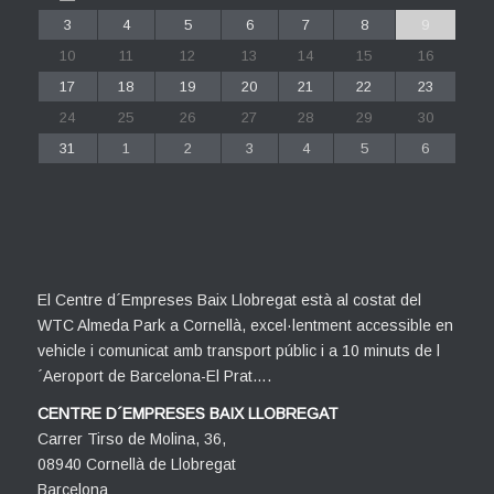
3
4
5
6
7
8
9
10
11
12
13
14
15
16
17
18
19
20
21
22
23
24
25
26
27
28
29
30
31
1
2
3
4
5
6
El Centre d´Empreses Baix Llobregat està al costat del
WTC Almeda Park a Cornellà, excel·lentment accessible en
vehicle i comunicat amb transport públic i a 10 minuts de l
´Aeroport de Barcelona-El Prat….
CENTRE D´EMPRESES BAIX LLOBREGAT
Carrer Tirso de Molina, 36,
08940 Cornellà de Llobregat
Barcelona