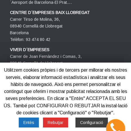
´Aeroport de Barcelona-El Prat….
CENTRE D´EMPRESES BAIX LLOBREGAT
Carrer Tirso de Molina, 36,
08940 Cornellà de Llobregat
Barcelona
Telèfon: 93 474 80 42
VIVER D´EMPRESES
Carrer de Joan Fernàndez i Comas, 3,
08940 Cornellà de Llobregat
Barcelona
Utilitzem cookies pròpies i de tercers per millorar els nostres
Telèfon: 93 474 80 42
serveis, elaborar informació estadística i analitzar els seus
hàbits de navegació. Això ens permet personalitzar el
contingut que oferim i mostrar publicitat relacionada amb les
seves preferències. En clicar a "Entès" ACCEPTA EL SEU
ÚS. També pot CONFIGURAR O REBUTJAR la instal·lació
de cookies clicant a "Configuració" o "Rebutjar".
©2012-2025
Centre d'Empreses PROCORNELLÀ
Entès
Rebutjar
Configuració