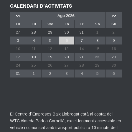
CALENDARI D’ACTIVITATS
<<
Ago 2026
>>
Dl
Tu
We
Th
Fr
Sa
Su
27
28
29
30
31
1
2
3
4
5
6
7
8
9
10
11
12
13
14
15
16
17
18
19
20
21
22
23
24
25
26
27
28
29
30
31
1
2
3
4
5
6
El Centre d´Empreses Baix Llobregat està al costat del
WTC Almeda Park a Cornellà, excel·lentment accessible en
vehicle i comunicat amb transport públic i a 10 minuts de l