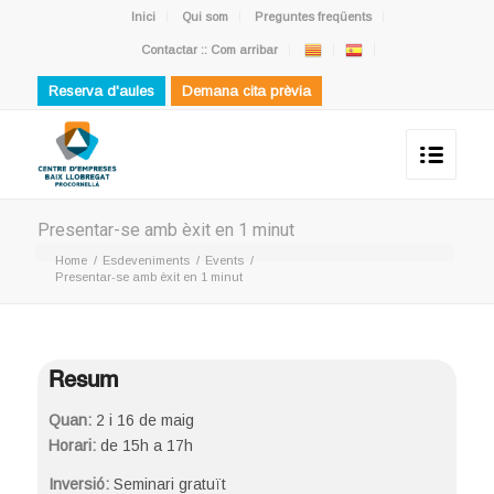
Inici
Qui som
Preguntes freqüents
Contactar :: Com arribar
Reserva d'aules
Demana cita prèvia
Presentar-se amb èxit en 1 minut
Home
/
Esdeveniments
/
Events
/
Presentar-se amb èxit en 1 minut
Resum
Quan:
2 i 16 de maig
Horari:
de 15h a 17h
Inversió:
Seminari gratuït