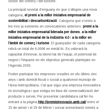
sector del comerç i del turisme.
La principal novetat d’enguany és que s’afegeix una nova
categoria,
el premi a la millor iniciativa empresarial de
sostenibilitat i descarbonització
. Categoria que s’uneix a
les tres ja existents en convocatòries anteriors:
premi a la
millor iniciativa empresarial liderada per dones
,
a la millor
iniciativa empresarial de la indústria 4.0
i
a la millor en
l’àmbit de comerç i turisme
. El guanyador de cada categoria
rebrà un total de 6.000€ en metàl·lic. Es valorarà la
capacitat d’innovar, la idoneïtat de l’equip, el potencial de
negoci i l’impacte en els objectius generals plantejats en
l’Agenda 2030.
Poden participar les empreses creades en els últims cinc
anys i amb domicili fiscal o social a qualsevol municipi de
l’àrea metropolitana. Cal que sigui una empresa innovadora
i/o tecnològica i que estigui en fase de comercialització del
producte o servei. Per presentar candidatura cal fer-ho
entrant a la pàgina
http://premisinnovacio.amb.cat/
entre el
15 de gener i el 29 de febrer i cursar presentació només a