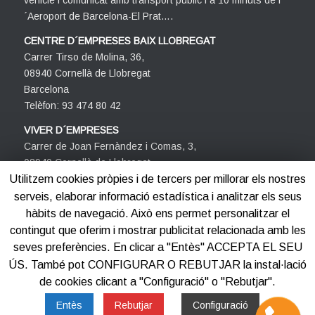
vehicle i comunicat amb transport públic i a 10 minuts de l
´Aeroport de Barcelona-El Prat….
CENTRE D´EMPRESES BAIX LLOBREGAT
Carrer Tirso de Molina, 36,
08940 Cornellà de Llobregat
Barcelona
Telèfon: 93 474 80 42
VIVER D´EMPRESES
Carrer de Joan Fernàndez i Comas, 3,
08940 Cornellà de Llobregat
Barcelona
Utilitzem cookies pròpies i de tercers per millorar els nostres
Telèfon: 93 474 80 42
serveis, elaborar informació estadística i analitzar els seus
hàbits de navegació. Això ens permet personalitzar el
contingut que oferim i mostrar publicitat relacionada amb les
seves preferències. En clicar a "Entès" ACCEPTA EL SEU
ÚS. També pot CONFIGURAR O REBUTJAR la instal·lació
de cookies clicant a "Configuració" o "Rebutjar".
©2012-2025
Centre d'Empreses PROCORNELLÀ
Entès
Rebutjar
Configuració