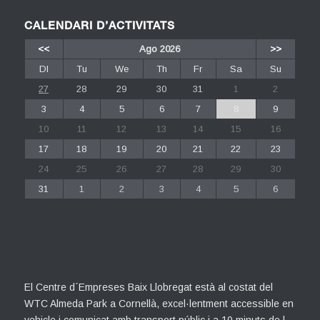
CALENDARI D’ACTIVITATS
<<
Ago 2026
>>
Dl
Tu
We
Th
Fr
Sa
Su
27
28
29
30
31
1
2
3
4
5
6
7
8
9
10
11
12
13
14
15
16
17
18
19
20
21
22
23
24
25
26
27
28
29
30
31
1
2
3
4
5
6
El Centre d´Empreses Baix Llobregat està al costat del
WTC Almeda Park a Cornellà, excel·lentment accessible en