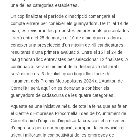
una de les categories establertes.
Un cop finalitzat el període d’inscripció començarà el
compte enrere per conèixer els guanyadors. De l’1 al 14 de
març es revisaran les propostes empresarials presentades
i serà entre el 25 de març i el 10 de maig quan es doni a
conèixer una preselecció d’un màxim de 40 candidatures,
resultants d’una primera avaluació. Entre el 15 i el 24 de
maig tindran lloc entrevistes per seleccionar 12 finalistes. A
continuació, serà el moment de la deliberació del jurat i
serà dimecres, 3 de juliol, quan tingui lloc l’acte de
lliurament dels Premis Metropolitans 2024 a L’Auditori de
Cornellà i serà aquí on es donaran a conèixer els
guanyadors de cadascuna de les quatre categories.
Aquesta és una iniciativa més, de tota la feina que es fa en
el Centre d’Empreses Procornellà i des de l’Ajuntament de
Cornellà amb l’objectiu d’impulsar la creació i el creixement
d’empreses per crear ocupació, apropant la innovació i el
talent i millorant la competitivitat de les empreses de