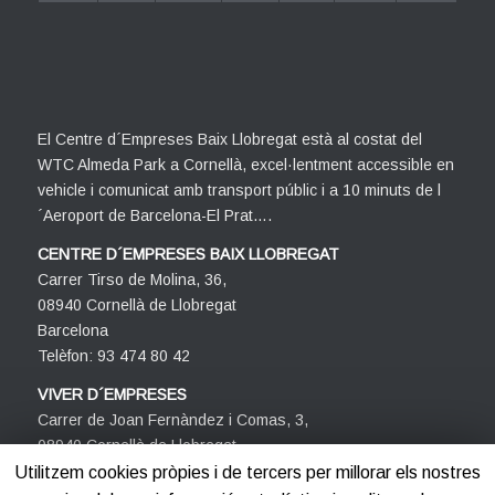
El Centre d´Empreses Baix Llobregat està al costat del
WTC Almeda Park a Cornellà, excel·lentment accessible en
vehicle i comunicat amb transport públic i a 10 minuts de l
´Aeroport de Barcelona-El Prat….
CENTRE D´EMPRESES BAIX LLOBREGAT
Carrer Tirso de Molina, 36,
08940 Cornellà de Llobregat
Barcelona
Telèfon: 93 474 80 42
VIVER D´EMPRESES
Carrer de Joan Fernàndez i Comas, 3,
08940 Cornellà de Llobregat
Barcelona
Utilitzem cookies pròpies i de tercers per millorar els nostres