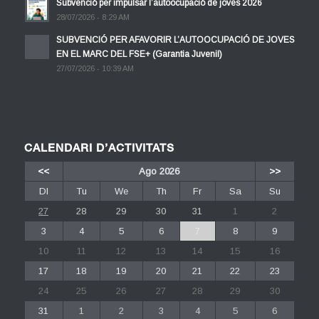
Subvenció per impulsar l’autoocupació de joves 2026
28/07/2026 - 8:29 AM
SUBVENCIÓ PER AFAVORIR L’AUTOOCUPACIÓ DE JOVES
EN EL MARC DEL FSE+ (Garantia Juvenil)
27/07/2026 - 10:39 AM
CALENDARI D’ACTIVITATS
<<
Ago 2026
>>
Dl
Tu
We
Th
Fr
Sa
Su
27
28
29
30
31
1
2
3
4
5
6
7
8
9
10
11
12
13
14
15
16
17
18
19
20
21
22
23
24
25
26
27
28
29
30
31
1
2
3
4
5
6