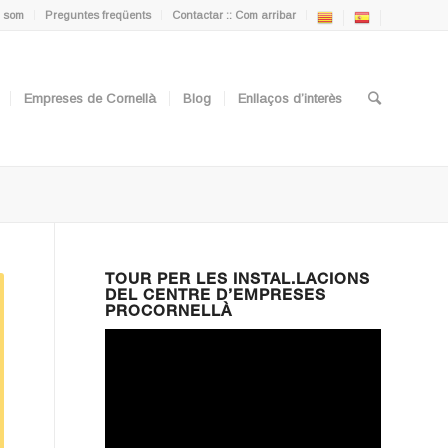
 som
Preguntes freqüents
Contactar :: Com arribar
Empreses de Cornellà
Blog
Enllaços d’interès
TOUR PER LES INSTAL.LACIONS
DEL CENTRE D’EMPRESES
PROCORNELLÀ