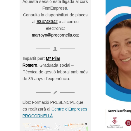
Aquesta sessió està lligada al curs
FemEmpresa
.
Consulta la disponibilitat de places
al
934748042
o al correu
electrònic:
marroyo@procornella.cat
Impartit per:
Mª Pilar
Romero,
Graduada social –
Tècnica de gestió laboral amb més
de 35 anys d’experiència.
Lloc:
Formació PRESENCIAL que
es realitzarà al
Centre d’Empreses
PROCORNELLÀ