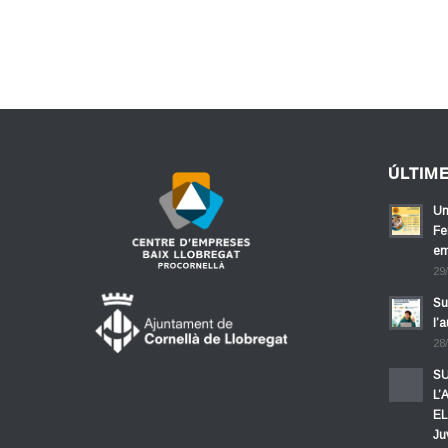
ÚLTIM
Un
Fe
em
29
Su
l’
28
SU
L’
EL
Ju