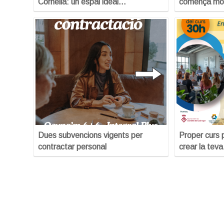
Cornellà: un espai ideal…
comença mo
Dues subvencions vigents per
Proper curs 
contractar personal
crear la tev