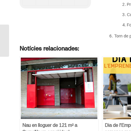
Pr
Co
F
Formes Jurídica,
Torn de 
Normativa i
Finançament
Notícies relacionades:
Nau en lloguer de 121 m² a
Dia de l'Em