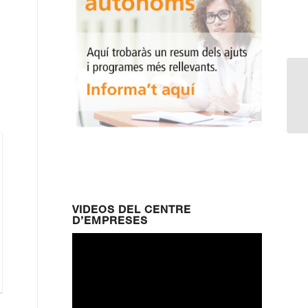
Di
de
VIDEOS DEL CENTRE
D’EMPRESES