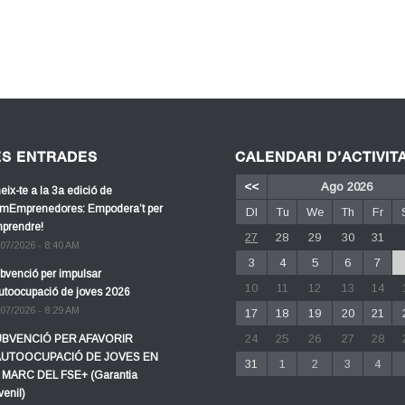
ES ENTRADES
CALENDARI D’ACTIVIT
<<
Ago 2026
eix-te a la 3a edició de
mEmprenedores: Empodera’t per
Dl
Tu
We
Th
Fr
prendre!
27
28
29
30
31
/07/2026 - 8:40 AM
3
4
5
6
7
bvenció per impulsar
10
11
12
13
14
autoocupació de joves 2026
/07/2026 - 8:29 AM
17
18
19
20
21
24
25
26
27
28
BVENCIÓ PER AFAVORIR
AUTOOCUPACIÓ DE JOVES EN
31
1
2
3
4
 MARC DEL FSE+ (Garantia
venil)