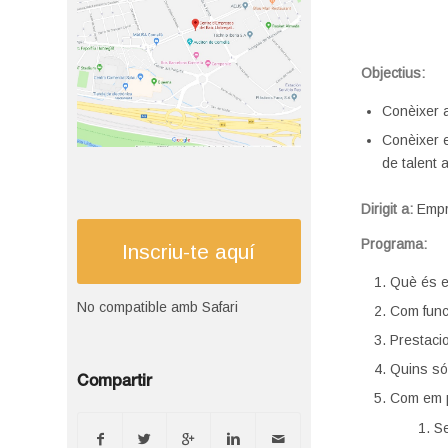
Objectius:
Conèixer a
Conèixer e
de talent 
Dirigit a:
Empr
Programa:
Inscriu-te aquí
Què és e
No compatible amb Safari
Com func
Prestaci
Quins só
Compartir
Com em p
Se