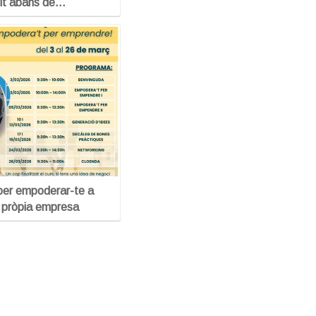
lt abans de…
per empoderar-te a
a pròpia empresa