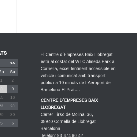
ATS
El Centre d´Empreses Baix Llobregat
està al costat del WTC Almeda Park a
>>
Cornellà, excel·lentment accessible en
Sa
Su
vehicle i comunicat amb transport
1
2
públic i a 10 minuts de l´Aeroport de
8
9
Barcelona-El Prat….
15
16
CENTRE D´EMPRESES BAIX
22
23
LLOBREGAT
Carrer Tirso de Molina, 36,
29
30
08940 Cornellà de Llobregat
5
6
Barcelona
Telèfon: 93 474 80 42