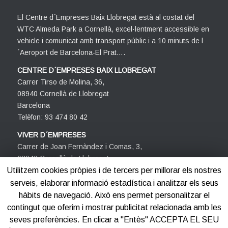
El Centre d´Empreses Baix Llobregat està al costat del
WTC Almeda Park a Cornellà, excel·lentment accessible en
vehicle i comunicat amb transport públic i a 10 minuts de l
´Aeroport de Barcelona-El Prat….
CENTRE D´EMPRESES BAIX LLOBREGAT
Carrer Tirso de Molina, 36,
08940 Cornellà de Llobregat
Barcelona
Telèfon: 93 474 80 42
VIVER D´EMPRESES
Carrer de Joan Fernàndez i Comas, 3,
08940 Cornellà de Llobregat
Barcelona
Utilitzem cookies pròpies i de tercers per millorar els nostres
Telèfon: 93 474 80 42
serveis, elaborar informació estadística i analitzar els seus
hàbits de navegació. Això ens permet personalitzar el
contingut que oferim i mostrar publicitat relacionada amb les
seves preferències. En clicar a "Entès" ACCEPTA EL SEU