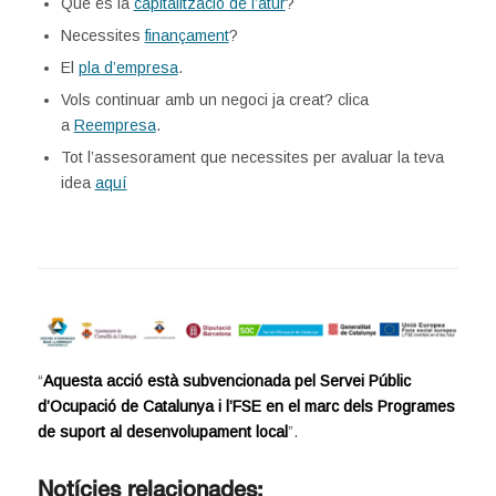
Què és la
capitalització de l’atur
?
Necessites
finançament
?
El
pla d’empresa
.
Vols continuar amb un negoci ja creat? clica
a
Reempresa
.
Tot l’assesorament que necessites per avaluar la teva
idea
aquí
“
Aquesta acció està subvencionada pel Servei Públic
d’Ocupació de Catalunya i l’FSE en el marc dels Programes
de suport al desenvolupament local
”.
Notícies relacionades: