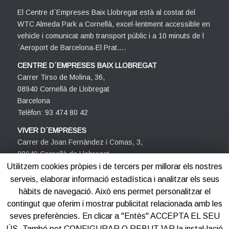
El Centre d´Empreses Baix Llobregat està al costat del
WTC Almeda Park a Cornellà, excel·lentment accessible en
vehicle i comunicat amb transport públic i a 10 minuts de l
´Aeroport de Barcelona-El Prat….
CENTRE D´EMPRESES BAIX LLOBREGAT
Carrer Tirso de Molina, 36,
08940 Cornellà de Llobregat
Barcelona
Telèfon: 93 474 80 42
VIVER D´EMPRESES
Carrer de Joan Fernàndez i Comas, 3,
08940 Cornellà de Llobregat
Barcelona
Utilitzem cookies pròpies i de tercers per millorar els nostres
Telèfon: 93 474 80 42
serveis, elaborar informació estadística i analitzar els seus
hàbits de navegació. Això ens permet personalitzar el
contingut que oferim i mostrar publicitat relacionada amb les
seves preferències. En clicar a "Entès" ACCEPTA EL SEU
ÚS. També pot CONFIGURAR O REBUTJAR la instal·lació