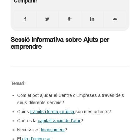
Compartir
Sessió informativa sobre Ajuts per
emprendre
Temari:
Com et pot ajudar el Centre d’Empreses a través dels
seus diferents serveis?
Quins
tràmits i forma jurídica
són més adients?
Què és la
capitalització de l’atur
?
Necessites
finançament
?
El
pla d’empresa
.