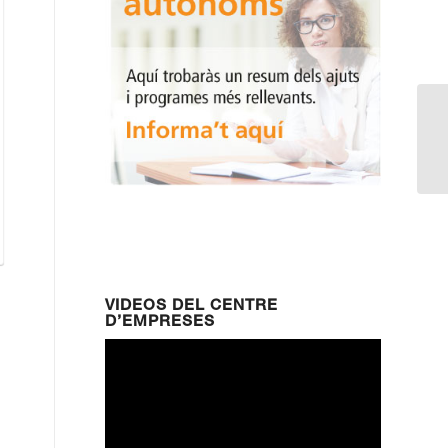
Se
em
VIDEOS DEL CENTRE
D’EMPRESES