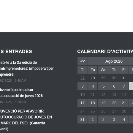
ES ENTRADES
CALENDARI D’ACTIVIT
<<
Ago 2026
eix-te a la 3a edició de
mEmprenedores: Empodera’t per
Dl
Tu
We
Th
Fr
prendre!
27
28
29
30
31
/07/2026 - 8:40 AM
3
4
5
6
7
bvenció per impulsar
10
11
12
13
14
autoocupació de joves 2026
/07/2026 - 8:29 AM
17
18
19
20
21
24
25
26
27
28
BVENCIÓ PER AFAVORIR
AUTOOCUPACIÓ DE JOVES EN
31
1
2
3
4
 MARC DEL FSE+ (Garantia
venil)