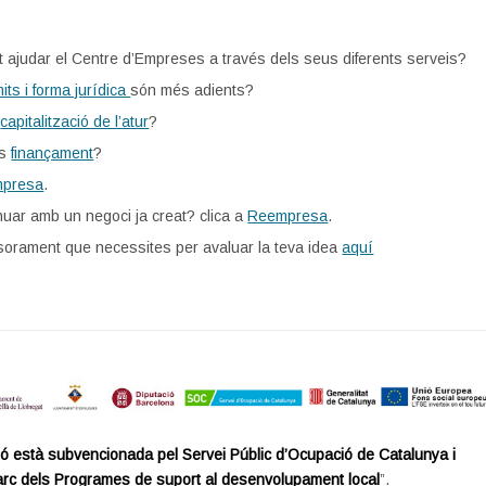
 ajudar el Centre d’Empreses a través dels seus diferents serveis?
mits i forma jurídica
són més adients?
a
capitalització de l’atur
?
es
finançament
?
mpresa
.
nuar amb un negoci ja creat? clica a
Reempresa
.
esorament que necessites per avaluar la teva idea
aquí
ó està subvencionada pel Servei Públic d’Ocupació de Catalunya i
arc dels Programes de suport al desenvolupament local
”.