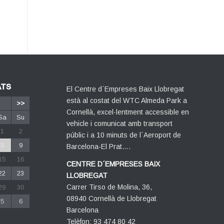
ATS
El Centre d´Empreses Baix Llobregat
està al costat del WTC Almeda Park a
>>
Cornellà, excel·lentment accessible en
Sa
Su
vehicle i comunicat amb transport
1
2
públic i a 10 minuts de l´Aeroport de
8
9
Barcelona-El Prat….
15
16
CENTRE D´EMPRESES BAIX
22
23
LLOBREGAT
Carrer Tirso de Molina, 36,
29
30
08940 Cornellà de Llobregat
5
6
Barcelona
Telèfon: 93 474 80 42