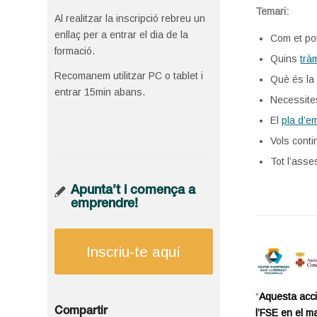
Temari:
Al realitzar la inscripció rebreu un
enllaç per a entrar el dia de la
Com et pot
formació.
Quins
trà
Recomanem utilitzar PC o tablet i
Què és l
entrar 15min abans.
Necessit
El
pla d’e
Vols conti
Tot l’ass
Apunta’t i comença a
emprendre!
Inscriu-te aquí
“
Aquesta acci
Compartir
l’FSE en el m