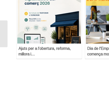
CURS DE 50H: APRÈN A
GESTIONAR LA TEVA EMPRESA
Ajuts per a l’obertura, reforma,
Dia de l'Em
millora i…
comença mo