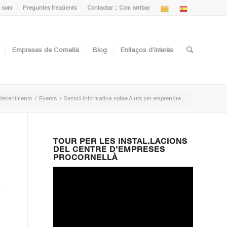
 som
Preguntes freqüents
Contactar :: Com arribar
Empreses de Cornellà
Blog
Enllaços d’interès
deveniments
/
Events
/
Sessió informativa sobre Ajuts per emprendre
TOUR PER LES INSTAL.LACIONS
DEL CENTRE D’EMPRESES
PROCORNELLÀ