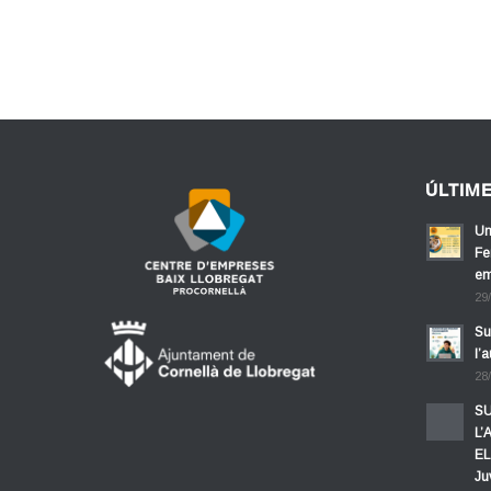
ÚLTIM
Un
Fe
em
29
Su
l’
28
SU
L’
EL
Ju