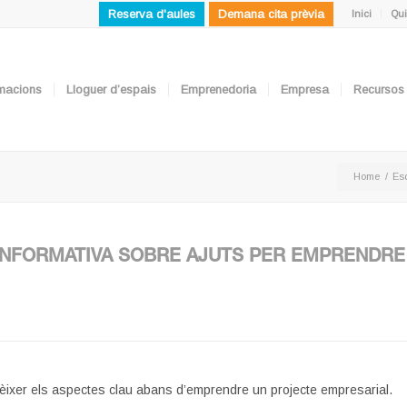
Reserva d'aules
Demana cita prèvia
Inici
Qui
ormacions
Lloguer d’espais
Emprenedoria
Empresa
Recursos
Home
/
Es
INFORMATIVA SOBRE AJUTS PER EMPRENDRE
èixer els aspectes clau abans d’emprendre un projecte empresarial.