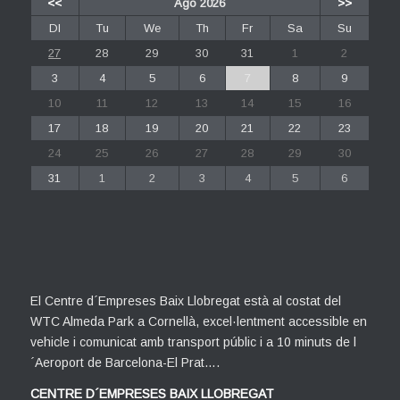
<<
Ago 2026
>>
Dl
Tu
We
Th
Fr
Sa
Su
27
28
29
30
31
1
2
3
4
5
6
7
8
9
10
11
12
13
14
15
16
17
18
19
20
21
22
23
24
25
26
27
28
29
30
31
1
2
3
4
5
6
El Centre d´Empreses Baix Llobregat està al costat del
WTC Almeda Park a Cornellà, excel·lentment accessible en
vehicle i comunicat amb transport públic i a 10 minuts de l
´Aeroport de Barcelona-El Prat….
CENTRE D´EMPRESES BAIX LLOBREGAT