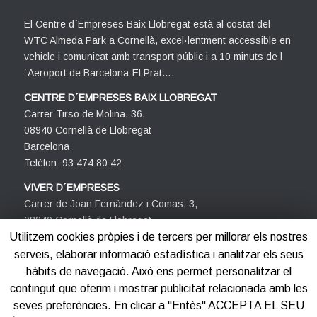
El Centre d´Empreses Baix Llobregat està al costat del
WTC Almeda Park a Cornellà, excel·lentment accessible en
vehicle i comunicat amb transport públic i a 10 minuts de l
´Aeroport de Barcelona-El Prat….
CENTRE D´EMPRESES BAIX LLOBREGAT
Carrer Tirso de Molina, 36,
08940 Cornellà de Llobregat
Barcelona
Telèfon: 93 474 80 42
VIVER D´EMPRESES
Carrer de Joan Fernàndez i Comas, 3,
08940 Cornellà de Llobregat
Barcelona
Utilitzem cookies pròpies i de tercers per millorar els nostres
Telèfon: 93 474 80 42
serveis, elaborar informació estadística i analitzar els seus
hàbits de navegació. Això ens permet personalitzar el
contingut que oferim i mostrar publicitat relacionada amb les
seves preferències. En clicar a "Entès" ACCEPTA EL SEU