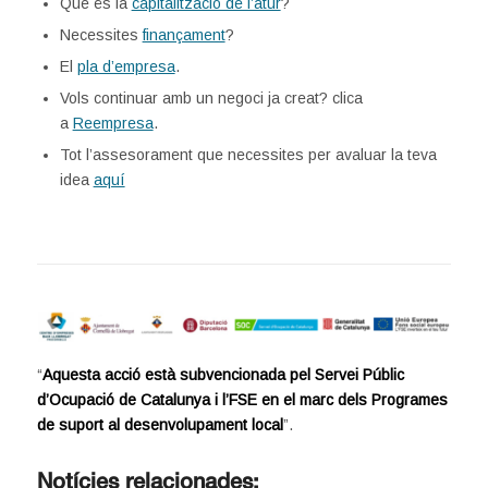
Què és la
capitalització de l’atur
?
Necessites
finançament
?
El
pla d’empresa
.
Vols continuar amb un negoci ja creat? clica
a
Reempresa
.
Tot l’assesorament que necessites per avaluar la teva
idea
aquí
“
Aquesta acció està subvencionada pel Servei Públic
d’Ocupació de Catalunya i l’FSE en el marc dels Programes
de suport al desenvolupament local
”.
Notícies relacionades: