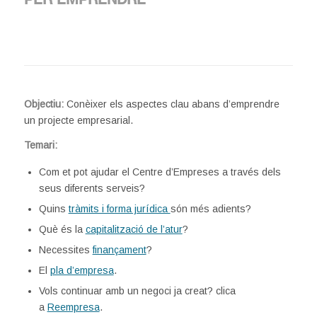
PER EMPRENDRE
Objectiu:
Conèixer els aspectes clau abans d’emprendre
un projecte empresarial.
Temari:
Com et pot ajudar el Centre d’Empreses a través dels
seus diferents serveis?
Quins
tràmits i forma jurídica
són més adients?
Què és la
capitalització de l’atur
?
Necessites
finançament
?
El
pla d’empresa
.
Vols continuar amb un negoci ja creat? clica
a
Reempresa
.