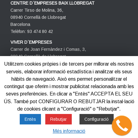
CENTRE D´EMPRESES BAIX LLOBREGAT
Carrer Tirso de Molina, 36,
08940 Cornellà de Llobregat
Barcelona
Telèfon: 93 474 80 42
VIVER D´EMPRESES
Carrer de Joan Fernàndez i Comas, 3,
08940 Cornellà de Llobregat
Barcelona
Utilitzem cookies pròpies i de tercers per millorar els nostres
Telèfon: 93 474 80 42
serveis, elaborar informació estadística i analitzar els seus
hàbits de navegació. Això ens permet personalitzar el
contingut que oferim i mostrar publicitat relacionada amb les
seves preferències. En clicar a "Entès" ACCEPTA EL SEU
ÚS. També pot CONFIGURAR O REBUTJAR la instal·lació
de cookies clicant a "Configuració" o "Rebutjar".
©2012-2025
Centre d'Empreses PROCORNELLÀ
Entès
Rebutjar
Configuració
Més informació
Avis legal
Política de privacitat
Política de cookies