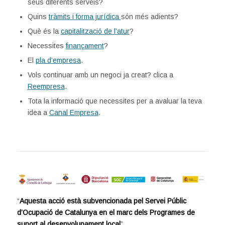
seus diferents serveis?
Quins
tràmits i forma jurídica
són més adients?
Què és la
capitalització de l’atur
?
Necessites
finançament
?
El
pla d’empresa
.
Vols continuar amb un negoci ja creat? clica a
Reempresa
.
Tota la informació que necessites per a avaluar la teva
idea a
Canal Empresa
.
“
Aquesta acció està subvencionada pel Servei Públic
d’Ocupació de Catalunya en el marc dels Programes de
suport al desenvolupament local
”.