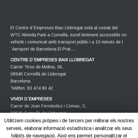
El Centre d´Empreses Baix Llobregat està al costat del
WTC Almeda Park a Cornellà, excel·lentment accessible en
vehicle i comunicat amb transport públic i a 10 minuts de l
´Aeroport de Barcelona-El Prat….
CENTRE D´EMPRESES BAIX LLOBREGAT
Carrer Tirso de Molina, 36,
08940 Cornellà de Llobregat
Barcelona
Telèfon: 93 474 80 42
VIVER D´EMPRESES
Carrer de Joan Fernàndez i Comas, 3,
08940 Cornellà de Llobregat
Barcelona
Utilitzem cookies pròpies i de tercers per millorar els nostres
Telèfon: 93 474 80 42
serveis, elaborar informació estadística i analitzar els seus
hàbits de navegació. Això ens permet personalitzar el