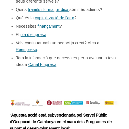
seus diferents serveis?
Quins
tràmits i forma jurídica
són més adients?
Què és la
capitalització de l’atur
?
Necessites
finançament
?
El
pla d’empresa
.
Vols continuar amb un negoci ja creat? clica a
Reempresa
.
Tota la informació que necessites per a avaluar la teva
idea a
Canal Empresa
.
“
Aquesta acció està subvencionada pel Servei Públic
d’Ocupació de Catalunya en el marc dels Programes de
suport al desenvolupament local
”.