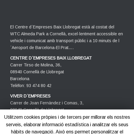
El Centre d´Empreses Baix Llobregat està al costat del
WTC Almeda Park a Cornellà, excel·lentment accessible en
vehicle i comunicat amb transport públic i a 10 minuts de l
´Aeroport de Barcelona-El Prat….
CENTRE D´EMPRESES BAIX LLOBREGAT
Carrer Tirso de Molina, 36,
08940 Cornellà de Llobregat
Barcelona
Telèfon: 93 474 80 42
VIVER D´EMPRESES
Carrer de Joan Fernàndez i Comas, 3,
08940 Cornellà de Llobregat
Barcelona
Utilitzem cookies pròpies i de tercers per millorar els nostres
Telèfon: 93 474 80 42
serveis, elaborar informació estadística i analitzar els seus
hàbits de navegació. Això ens permet personalitzar el