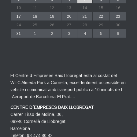
10
11
12
13
14
15
16
17
18
19
20
21
22
23
24
25
26
27
28
29
30
31
1
2
3
4
5
6
El Centre d´Empreses Baix Llobregat està al costat del
WTC Almeda Park a Cornellà, excel·lentment accessible en
vehicle i comunicat amb transport públic i a 10 minuts de l
´Aeroport de Barcelona-El Prat….
CENTRE D´EMPRESES BAIX LLOBREGAT
Carrer Tirso de Molina, 36,
08940 Cornellà de Llobregat
Barcelona
Telèfon: 93 474 80 42