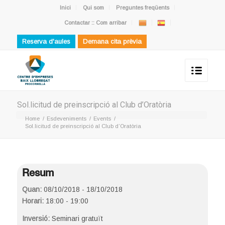
Inici
Qui som
Preguntes freqüents
Contactar :: Com arribar
Reserva d'aules
Demana cita prèvia
Sol.licitud de preinscripció al Club d’Oratòria
Home
/
Esdeveniments
/
Events
/
Sol.licitud de preinscripció al Club d’Oratòria
Resum
Quan:
08/10/2018 - 18/10/2018
Horari:
18:00 - 19:00
Inversió:
Seminari gratuït