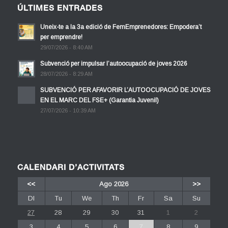
ÚLTIMES ENTRADES
Uneix-te a la 3a edició de FemEmprenedores: Empodera’t
per emprendre!
29/07/2026 - 8:40 AM
Subvenció per impulsar l’autoocupació de joves 2026
28/07/2026 - 8:29 AM
SUBVENCIÓ PER AFAVORIR L’AUTOOCUPACIÓ DE JOVES
EN EL MARC DEL FSE+ (Garantia Juvenil)
27/07/2026 - 10:39 AM
CALENDARI D’ACTIVITATS
<<
Ago 2026
>>
Dl
Tu
We
Th
Fr
Sa
Su
27
28
29
30
31
1
2
3
4
5
6
7
8
9