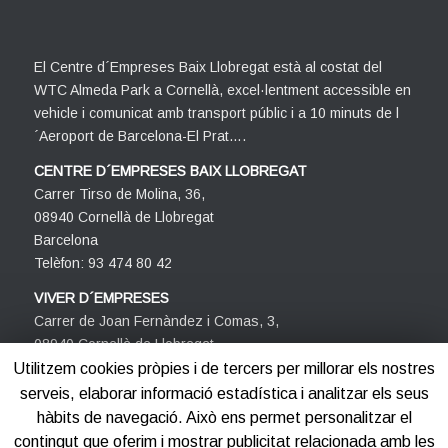
El Centre d´Empreses Baix Llobregat està al costat del
WTC Almeda Park a Cornellà, excel·lentment accessible en
vehicle i comunicat amb transport públic i a 10 minuts de l
´Aeroport de Barcelona-El Prat….
CENTRE D´EMPRESES BAIX LLOBREGAT
Carrer Tirso de Molina, 36,
08940 Cornellà de Llobregat
Barcelona
Telèfon: 93 474 80 42
VIVER D´EMPRESES
Carrer de Joan Fernàndez i Comas, 3,
08940 Cornellà de Llobregat
Barcelona
Utilitzem cookies pròpies i de tercers per millorar els nostres
Telèfon: 93 474 80 42
serveis, elaborar informació estadística i analitzar els seus
hàbits de navegació. Això ens permet personalitzar el
contingut que oferim i mostrar publicitat relacionada amb les