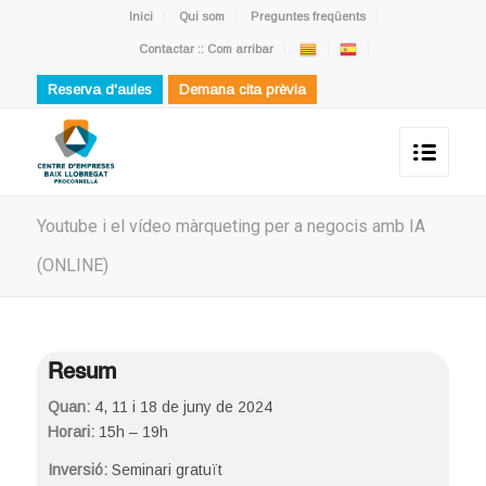
Inici
Qui som
Preguntes freqüents
Contactar :: Com arribar
Reserva d'aules
Demana cita prèvia
Youtube i el vídeo màrqueting per a negocis amb IA
(ONLINE)
Resum
Quan:
4, 11 i 18 de juny de 2024
Horari:
15h – 19h
Inversió:
Seminari gratuït