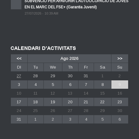
SUBVENCIÓ PER AFAVORIR L’AUTOOCUPACIÓ DE JOVES
EN EL MARC DEL FSE+ (Garantia Juvenil)
27/07/2026 - 10:39 AM
CALENDARI D’ACTIVITATS
<<
Ago 2026
>>
Dl
Tu
We
Th
Fr
Sa
Su
27
28
29
30
31
1
2
3
4
5
6
7
8
9
10
11
12
13
14
15
16
17
18
19
20
21
22
23
24
25
26
27
28
29
30
31
1
2
3
4
5
6