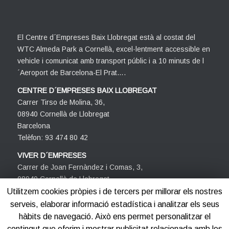
El Centre d´Empreses Baix Llobregat està al costat del
WTC Almeda Park a Cornellà, excel·lentment accessible en
vehicle i comunicat amb transport públic i a 10 minuts de l
´Aeroport de Barcelona-El Prat….
CENTRE D´EMPRESES BAIX LLOBREGAT
Carrer Tirso de Molina, 36,
08940 Cornellà de Llobregat
Barcelona
Telèfon: 93 474 80 42
VIVER D´EMPRESES
Carrer de Joan Fernàndez i Comas, 3,
08940 Cornellà de Llobregat
Barcelona
Utilitzem cookies pròpies i de tercers per millorar els nostres
Telèfon: 93 474 80 42
serveis, elaborar informació estadística i analitzar els seus
hàbits de navegació. Això ens permet personalitzar el
contingut que oferim i mostrar publicitat relacionada amb les