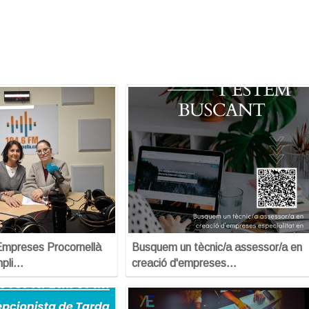
Empreses Procornellà
Busquem un tècnic/a assessor/a en
mpli…
creació d'empreses…