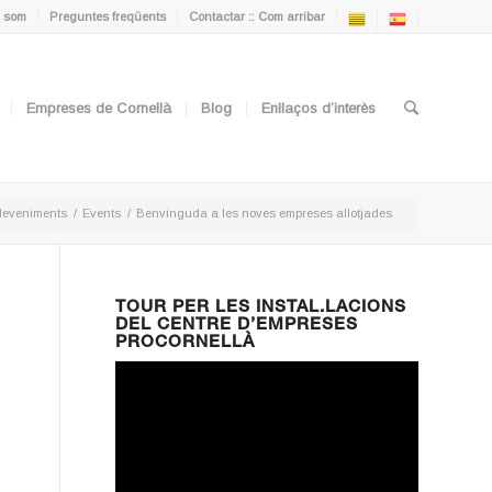
 som
Preguntes freqüents
Contactar :: Com arribar
Empreses de Cornellà
Blog
Enllaços d’interès
deveniments
/
Events
/
Benvinguda a les noves empreses allotjades
TOUR PER LES INSTAL.LACIONS
DEL CENTRE D’EMPRESES
PROCORNELLÀ