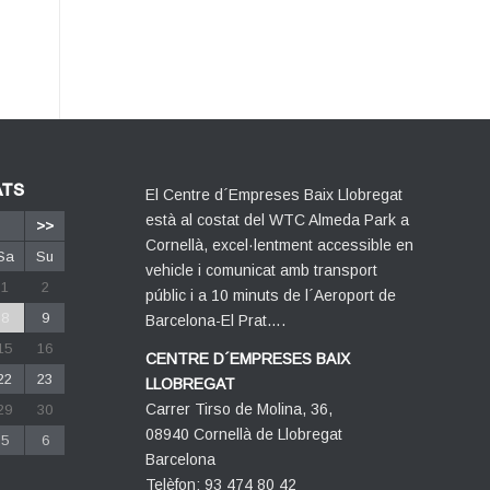
ATS
El Centre d´Empreses Baix Llobregat
està al costat del WTC Almeda Park a
>>
Cornellà, excel·lentment accessible en
Sa
Su
vehicle i comunicat amb transport
1
2
públic i a 10 minuts de l´Aeroport de
8
9
Barcelona-El Prat….
15
16
CENTRE D´EMPRESES BAIX
22
23
LLOBREGAT
Carrer Tirso de Molina, 36,
29
30
08940 Cornellà de Llobregat
5
6
Barcelona
Telèfon: 93 474 80 42