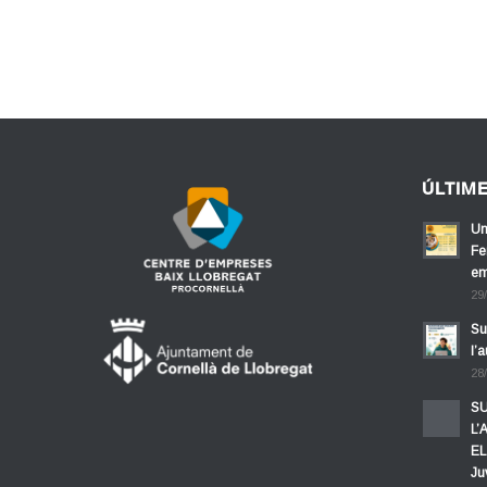
ÚLTIM
Un
Fe
em
29
Su
l’
28
SU
L’
EL
Ju