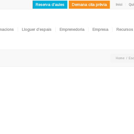
Reserva d'aules
Demana cita prèvia
Inici
Qui
ormacions
Lloguer d’espais
Emprenedoria
Empresa
Recursos
Home
/
Es