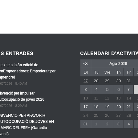
ES ENTRADES
CALENDARI D’ACTIVIT
<<
Ago 2026
eix-te a la 3a edició de
mEmprenedores: Empodera’t per
Dl
Tu
We
Th
Fr
prendre!
27
28
29
30
31
/07/2026 - 8:40 AM
3
4
5
6
7
bvenció per impulsar
10
11
12
13
14
autoocupació de joves 2026
/07/2026 - 8:29 AM
17
18
19
20
21
24
25
26
27
28
BVENCIÓ PER AFAVORIR
AUTOOCUPACIÓ DE JOVES EN
31
1
2
3
4
 MARC DEL FSE+ (Garantia
venil)