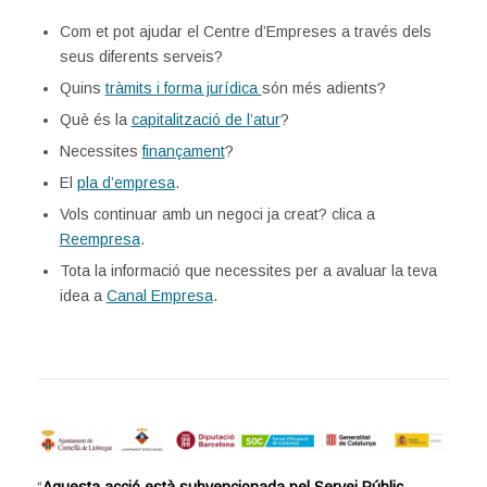
Com et pot ajudar el Centre d’Empreses a través dels
seus diferents serveis?
Quins
tràmits i forma jurídica
són més adients?
Què és la
capitalització de l’atur
?
Necessites
finançament
?
El
pla d’empresa
.
Vols continuar amb un negoci ja creat? clica a
Reempresa
.
Tota la informació que necessites per a avaluar la teva
idea a
Canal Empresa
.
“
Aquesta acció està subvencionada pel Servei Públic