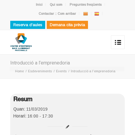
Inici
Qui som
Preguntes freqüents
Contactar :: Com arribar
Reserva d'aules
Demana cita prèvia
Introducció a l’emprenedoria
Home
/
Esdeveniments
/
Events
/
Introducció a l’emprenedoria
Resum
Quan:
11/03/2019
Horari:
16:00 - 17:30