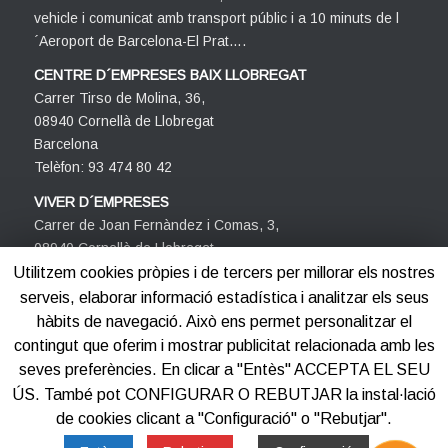
vehicle i comunicat amb transport públic i a 10 minuts de l
´Aeroport de Barcelona-El Prat….
CENTRE D´EMPRESES BAIX LLOBREGAT
Carrer Tirso de Molina, 36,
08940 Cornellà de Llobregat
Barcelona
Telèfon: 93 474 80 42
VIVER D´EMPRESES
Carrer de Joan Fernàndez i Comas, 3,
08940 Cornellà de Llobregat
Barcelona
Utilitzem cookies pròpies i de tercers per millorar els nostres
Telèfon: 93 474 80 42
serveis, elaborar informació estadística i analitzar els seus
hàbits de navegació. Això ens permet personalitzar el
contingut que oferim i mostrar publicitat relacionada amb les
seves preferències. En clicar a "Entès" ACCEPTA EL SEU
ÚS. També pot CONFIGURAR O REBUTJAR la instal·lació
de cookies clicant a "Configuració" o "Rebutjar".
©2012-2025
Centre d'Empreses PROCORNELLÀ