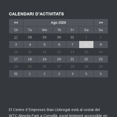
CALENDARI D’ACTIVITATS
<<
Ago 2026
>>
Dl
Tu
We
Th
Fr
Sa
Su
27
28
29
30
31
1
2
3
4
5
6
7
8
9
10
11
12
13
14
15
16
17
18
19
20
21
22
23
24
25
26
27
28
29
30
31
1
2
3
4
5
6
El Centre d´Empreses Baix Llobregat està al costat del
WTC Almeda Park a Cornellà, excel·lentment accessible en