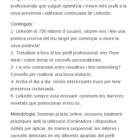
professionals que vulguin optimitzar i treure més profit a la
seva presència i utilització continuada de LinkedIn.
Continguts:
1- LinkedIn té 756 milions d´usuaris: situem-nos i fem una
primera recerca del teu target per començar a veure la
seva potència!
2- Treballem a fons el teu perfil professional: ens l’hem
mirat i volem donar-te consells personalitzats.
3- I si ens connectem entre nosaltres i fem networking?
Consells per realitzar una bona invitació.
4- Arriba el dia a dia: coneix interessants trucs per tenir
presència continuada.
5- LinkedIn sempre està innovant: coneixem les darreres
novetats que potenciaran el teu ús.
Metodologia:
Seminari pràctic online, sessions totalment
pràctiques amb la utilització d’ordinadors i dispositius
mòbils per aplicar, de manera seqüencial, les millores i
consells detectats en els diferents apartats del perfil