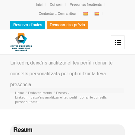
Inici
Qui som
Preguntes freqüents
Contactar :: Com arribar
Reserva d'aules
Demana cita prèvia
Linkedin, deixa’ns analitzar el teu perfil i donar-te
consells personalitzats per optimitzar la teva
presència
Home
/
Esdeveniments
/
Events
/
Linkedin, deixa’ns analitzar el teu perfil i donar-te consells
personalitzats...
Resum