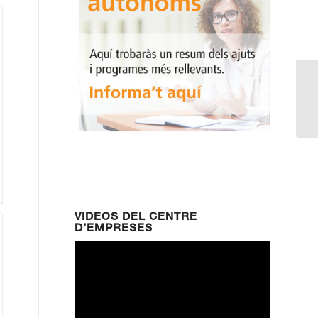
Se
em
VIDEOS DEL CENTRE
D’EMPRESES