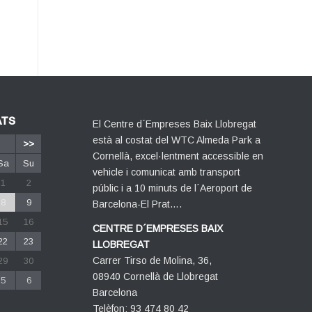
ATS
El Centre d´Empreses Baix Llobregat
està al costat del WTC Almeda Park a
>>
Cornellà, excel·lentment accessible en
Sa
Su
vehicle i comunicat amb transport
1
2
públic i a 10 minuts de l´Aeroport de
8
9
Barcelona-El Prat….
15
16
CENTRE D´EMPRESES BAIX
22
23
LLOBREGAT
Carrer Tirso de Molina, 36,
29
30
08940 Cornellà de Llobregat
5
6
Barcelona
Telèfon: 93 474 80 42