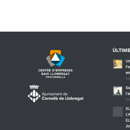
ÚLTIM
Un
Fe
em
29
Su
l’
28
SU
L’
EL
Ju