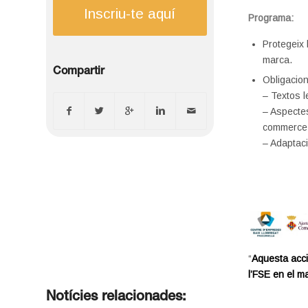
Inscriu-te aquí
Programa:
Protegeix 
marca.
Compartir
Obligacion
– Textos le
– Aspectes
commerce
– Adaptaci
“
Aquesta acci
l’FSE en el m
Notícies relacionades: