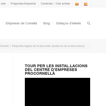
 som
Preguntes freqüents
Contactar :: Com arribar
Empreses de Cornellà
Blog
Enllaços d’interès
Events
/
Requisits legals de la teva web i protecció de la teva marca
TOUR PER LES INSTAL.LACIONS
DEL CENTRE D’EMPRESES
PROCORNELLÀ