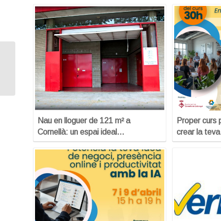
Requisits legals de la teva web i
protecció de la teva marca
Nau en lloguer de 121 m² a
Proper curs 
Cornellà: un espai ideal…
crear la tev