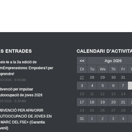
ES ENTRADES
CALENDARI D’ACTIVIT
<<
Ago 2026
eix-te a la 3a edició de
mEmprenedores: Empodera’t per
Dl
Tu
We
Th
Fr
prendre!
27
28
29
30
31
/07/2026 - 8:40 AM
3
4
5
6
7
bvenció per impulsar
10
11
12
13
14
autoocupació de joves 2026
/07/2026 - 8:29 AM
17
18
19
20
21
24
25
26
27
28
BVENCIÓ PER AFAVORIR
AUTOOCUPACIÓ DE JOVES EN
31
1
2
3
4
 MARC DEL FSE+ (Garantia
venil)