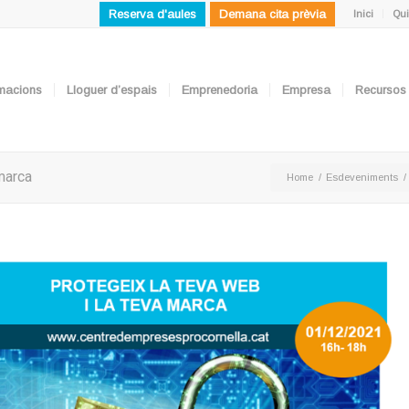
Reserva d'aules
Demana cita prèvia
Inici
Qui
ormacions
Lloguer d’espais
Emprenedoria
Empresa
Recursos
 marca
Home
/
Esdeveniments
/