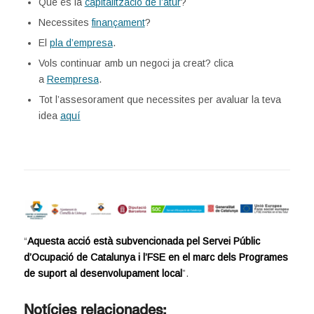
Què és la
capitalització de l’atur
?
Necessites
finançament
?
El
pla d’empresa
.
Vols continuar amb un negoci ja creat? clica
a
Reempresa
.
Tot l’assesorament que necessites per avaluar la teva
idea
aquí
“
Aquesta acció està subvencionada pel Servei Públic
d’Ocupació de Catalunya i l’FSE en el marc dels Programes
de suport al desenvolupament local
”.
Notícies relacionades: