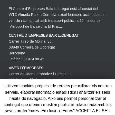
El Centre d´Empreses Baix Llobregat està al costat del
WTC Almeda Park a Cornellà, excel·lentment accessible en
vehicle i comunicat amb transport públic i a 10 minuts de l
´Aeroport de Barcelona-El Prat….
CENTRE D´EMPRESES BAIX LLOBREGAT
Carrer Tirso de Molina, 36,
08940 Cornellà de Llobregat
Barcelona
Telèfon: 93 474 80 42
VIVER D´EMPRESES
Carrer de Joan Fernàndez i Comas, 3,
08940 Cornellà de Llobregat
Barcelona
Utilitzem cookies pròpies i de tercers per millorar els nostres
Telèfon: 93 474 80 42
serveis, elaborar informació estadística i analitzar els seus
hàbits de navegació. Això ens permet personalitzar el
contingut que oferim i mostrar publicitat relacionada amb les
seves preferències. En clicar a "Entès" ACCEPTA EL SEU