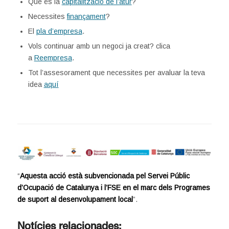
Què és la
capitalització de l’atur
?
Necessites
finançament
?
El
pla d’empresa
.
Vols continuar amb un negoci ja creat? clica
a
Reempresa
.
Tot l’assesorament que necessites per avaluar la teva
idea
aquí
“
Aquesta acció està subvencionada pel Servei Públic
d’Ocupació de Catalunya i l’FSE en el marc dels Programes
de suport al desenvolupament local
”.
Notícies relacionades: