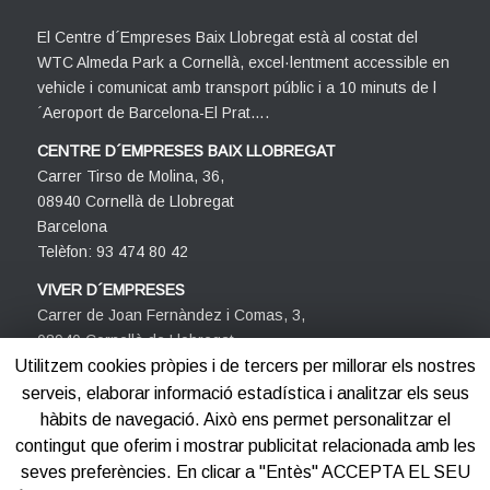
El Centre d´Empreses Baix Llobregat està al costat del
WTC Almeda Park a Cornellà, excel·lentment accessible en
vehicle i comunicat amb transport públic i a 10 minuts de l
´Aeroport de Barcelona-El Prat….
CENTRE D´EMPRESES BAIX LLOBREGAT
Carrer Tirso de Molina, 36,
08940 Cornellà de Llobregat
Barcelona
Telèfon: 93 474 80 42
VIVER D´EMPRESES
Carrer de Joan Fernàndez i Comas, 3,
08940 Cornellà de Llobregat
Barcelona
Utilitzem cookies pròpies i de tercers per millorar els nostres
Telèfon: 93 474 80 42
serveis, elaborar informació estadística i analitzar els seus
hàbits de navegació. Això ens permet personalitzar el
contingut que oferim i mostrar publicitat relacionada amb les
seves preferències. En clicar a "Entès" ACCEPTA EL SEU