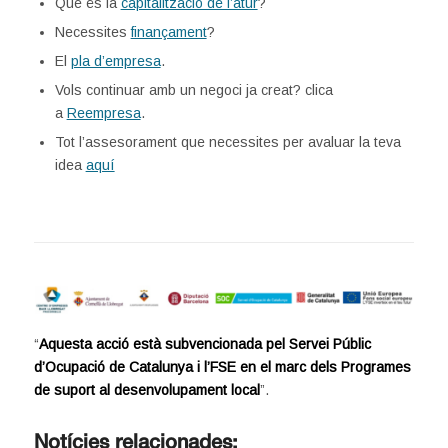
Què és la
capitalització de l’atur
?
Necessites
finançament
?
El
pla d’empresa
.
Vols continuar amb un negoci ja creat? clica
a
Reempresa
.
Tot l’assesorament que necessites per avaluar la teva
idea
aquí
“
Aquesta acció està subvencionada pel Servei Públic
d’Ocupació de Catalunya i l’FSE en el marc dels Programes
de suport al desenvolupament local
”.
Notícies relacionades: