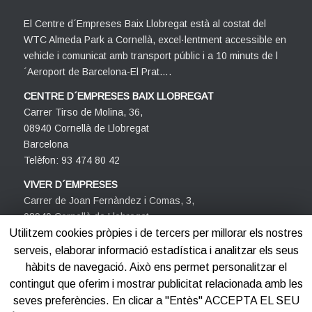
El Centre d´Empreses Baix Llobregat està al costat del
WTC Almeda Park a Cornellà, excel·lentment accessible en
vehicle i comunicat amb transport públic i a 10 minuts de l
´Aeroport de Barcelona-El Prat….
CENTRE D´EMPRESES BAIX LLOBREGAT
Carrer Tirso de Molina, 36,
08940 Cornellà de Llobregat
Barcelona
Telèfon: 93 474 80 42
VIVER D´EMPRESES
Carrer de Joan Fernàndez i Comas, 3,
08940 Cornellà de Llobregat
Barcelona
Utilitzem cookies pròpies i de tercers per millorar els nostres
Telèfon: 93 474 80 42
serveis, elaborar informació estadística i analitzar els seus
hàbits de navegació. Això ens permet personalitzar el
contingut que oferim i mostrar publicitat relacionada amb les
seves preferències. En clicar a "Entès" ACCEPTA EL SEU