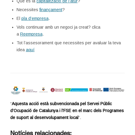
Què és la
capitalització de l’atur
?
Necessites
finançament
?
El
pla d’empresa
.
Vols continuar amb un negoci ja creat? clica
a
Reempresa
.
Tot l’assesorament que necessites per avaluar la teva
idea
aquí
“
Aquesta acció està subvencionada pel Servei Públic
d’Ocupació de Catalunya i l’FSE en el marc dels Programes
de suport al desenvolupament local
”.
Notícies relacionades: