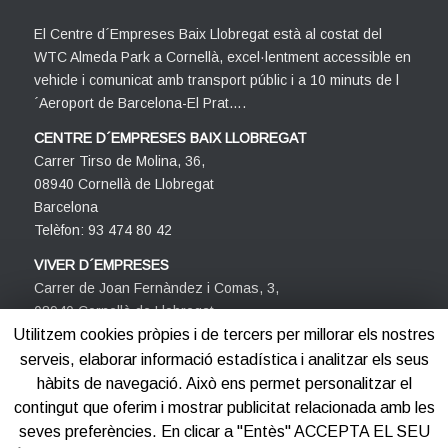
El Centre d´Empreses Baix Llobregat està al costat del
WTC Almeda Park a Cornellà, excel·lentment accessible en
vehicle i comunicat amb transport públic i a 10 minuts de l
´Aeroport de Barcelona-El Prat….
CENTRE D´EMPRESES BAIX LLOBREGAT
Carrer Tirso de Molina, 36,
08940 Cornellà de Llobregat
Barcelona
Telèfon: 93 474 80 42
VIVER D´EMPRESES
Carrer de Joan Fernàndez i Comas, 3,
08940 Cornellà de Llobregat
Barcelona
Utilitzem cookies pròpies i de tercers per millorar els nostres
Telèfon: 93 474 80 42
serveis, elaborar informació estadística i analitzar els seus
hàbits de navegació. Això ens permet personalitzar el
contingut que oferim i mostrar publicitat relacionada amb les
seves preferències. En clicar a "Entès" ACCEPTA EL SEU