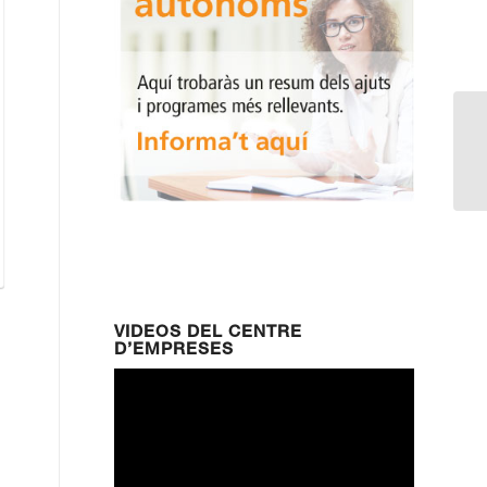
Se
em
VIDEOS DEL CENTRE
D’EMPRESES