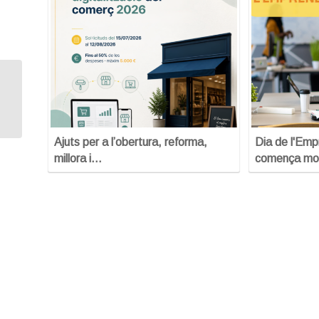
Sessió informativa sobre Ajuts per
emprendre
Ajuts per a l’obertura, reforma,
Dia de l'Em
millora i…
comença mo