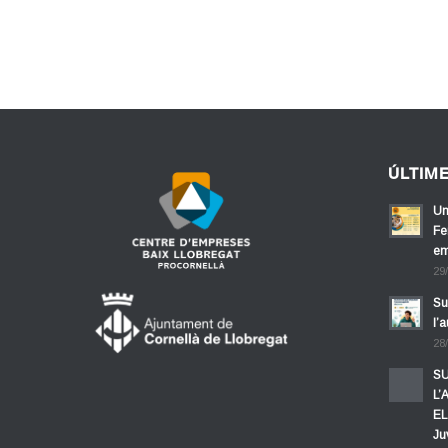
ÚLTIM
Un
Fe
em
29
Su
l’
28
SU
L’
EL
Ju