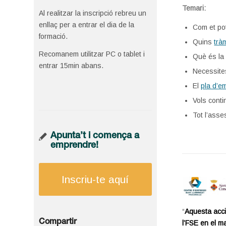
Temari:
Al realitzar la inscripció rebreu un
enllaç per a entrar el dia de la
Com et pot
formació.
Quins
trà
Recomanem utilitzar PC o tablet i
Què és l
entrar 15min abans.
Necessit
El
pla d’e
Vols conti
Tot l’ass
Apunta’t i comença a
emprendre!
Inscriu-te aquí
“
Aquesta acci
Compartir
l’FSE en el m