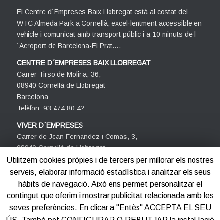
El Centre d´Empreses Baix Llobregat està al costat del
WTC Almeda Park a Cornellà, excel·lentment accessible en
vehicle i comunicat amb transport públic i a 10 minuts de l
´Aeroport de Barcelona-El Prat….
CENTRE D´EMPRESES BAIX LLOBREGAT
Carrer Tirso de Molina, 36,
08940 Cornellà de Llobregat
Barcelona
Telèfon: 93 474 80 42
VIVER D´EMPRESES
Carrer de Joan Fernàndez i Comas, 3,
08940 Cornellà de Llobregat
Barcelona
Utilitzem cookies pròpies i de tercers per millorar els nostres
Telèfon: 93 474 80 42
serveis, elaborar informació estadística i analitzar els seus
hàbits de navegació. Això ens permet personalitzar el
contingut que oferim i mostrar publicitat relacionada amb les
seves preferències. En clicar a "Entès" ACCEPTA EL SEU
ÚS. També pot CONFIGURAR O REBUTJAR la instal·lació