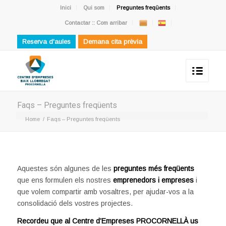
Inici
Qui som
Preguntes freqüents
Contactar :: Com arribar
Reserva d'aules
Demana cita prèvia
Faqs – Preguntes freqüents
Home
/
Faqs – Preguntes freqüents
Aquestes són algunes de les
preguntes més freqüents
que ens formulen els nostres
emprenedors i empreses
i
que volem compartir amb vosaltres, per ajudar-vos a la
consolidació dels vostres projectes.
Recordeu que al Centre d’Empreses PROCORNELLÀ us