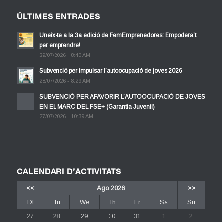
ÚLTIMES ENTRADES
Uneix-te a la 3a edició de FemEmprenedores: Empodera’t
per emprendre!
29/07/2026 - 8:40 AM
Subvenció per impulsar l’autoocupació de joves 2026
28/07/2026 - 8:29 AM
SUBVENCIÓ PER AFAVORIR L’AUTOOCUPACIÓ DE JOVES
EN EL MARC DEL FSE+ (Garantia Juvenil)
27/07/2026 - 10:39 AM
CALENDARI D’ACTIVITATS
<<
Ago 2026
>>
Dl
Tu
We
Th
Fr
Sa
Su
27
28
29
30
31
1
2