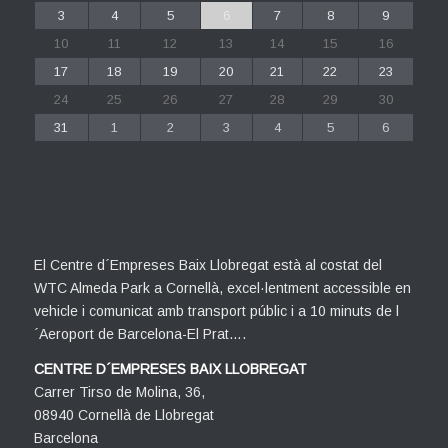
3
4
5
6
7
8
9
10
11
12
13
14
15
16
17
18
19
20
21
22
23
24
25
26
27
28
29
30
31
1
2
3
4
5
6
El Centre d´Empreses Baix Llobregat està al costat del
WTC Almeda Park a Cornellà, excel·lentment accessible en
vehicle i comunicat amb transport públic i a 10 minuts de l
´Aeroport de Barcelona-El Prat….
CENTRE D´EMPRESES BAIX LLOBREGAT
Carrer Tirso de Molina, 36,
08940 Cornellà de Llobregat
Barcelona