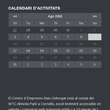
CALENDARI D’ACTIVITATS
<<
Ago 2026
>>
Dl
Tu
We
Th
Fr
Sa
Su
27
28
29
30
31
1
2
3
4
5
6
7
8
9
10
11
12
13
14
15
16
17
18
19
20
21
22
23
24
25
26
27
28
29
30
31
1
2
3
4
5
6
El Centre d´Empreses Baix Llobregat està al costat del
WTC Almeda Park a Cornellà, excel·lentment accessible en
vehicle i comunicat amb transport públic i a 10 minuts de l