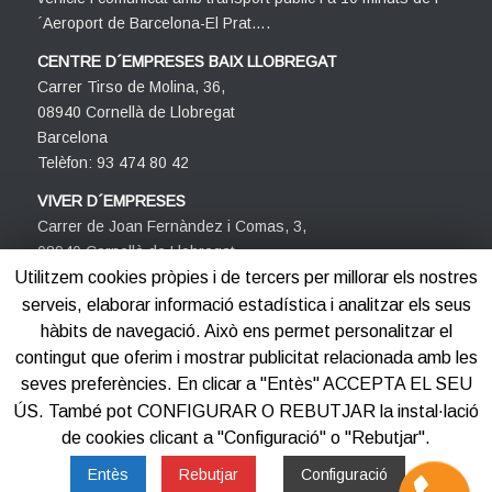
´Aeroport de Barcelona-El Prat….
CENTRE D´EMPRESES BAIX LLOBREGAT
Carrer Tirso de Molina, 36,
08940 Cornellà de Llobregat
Barcelona
Telèfon: 93 474 80 42
VIVER D´EMPRESES
Carrer de Joan Fernàndez i Comas, 3,
08940 Cornellà de Llobregat
Barcelona
Utilitzem cookies pròpies i de tercers per millorar els nostres
Telèfon: 93 474 80 42
serveis, elaborar informació estadística i analitzar els seus
hàbits de navegació. Això ens permet personalitzar el
contingut que oferim i mostrar publicitat relacionada amb les
seves preferències. En clicar a "Entès" ACCEPTA EL SEU
ÚS. També pot CONFIGURAR O REBUTJAR la instal·lació
de cookies clicant a "Configuració" o "Rebutjar".
©2012-2025
Centre d'Empreses PROCORNELLÀ
Entès
Rebutjar
Configuració