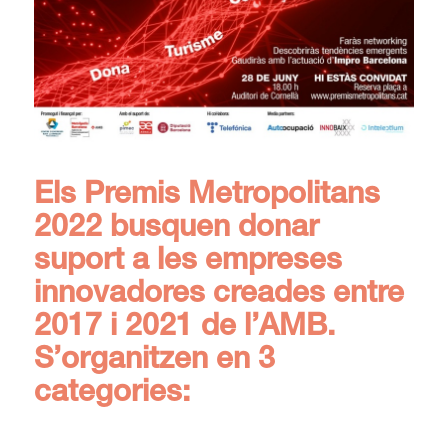
Els
Premis Metropolitans
2022
busquen donar
suport a les empreses
innovadores creades entre
2017 i 2021 de l’AMB.
S’organitzen en 3
categories: