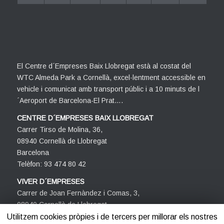
El Centre d´Empreses Baix Llobregat està al costat del
WTC Almeda Park a Cornellà, excel·lentment accessible en
vehicle i comunicat amb transport públic i a 10 minuts de l
´Aeroport de Barcelona-El Prat….
CENTRE D´EMPRESES BAIX LLOBREGAT
Carrer Tirso de Molina, 36,
08940 Cornellà de Llobregat
Barcelona
Telèfon: 93 474 80 42
VIVER D´EMPRESES
Carrer de Joan Fernàndez i Comas, 3,
08940 Cornellà de Llobregat
Barcelona
Utilitzem cookies pròpies i de tercers per millorar els nostres