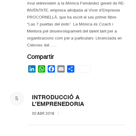
Avui entrevistem a la Mónica Fernández gerent de RE-
INVÉNTATE, empresa allotjada al Viver d’Empreses
PROCORNELLÀ, que ha escrit el seu primer llibre
“Las 7 puertas del éxito”. La Mónica és Coach i
Mentora pel desenvolupament del talent tant per a
organitzacions com per a particulars. Llicenciada en
Ciències del……
Compartir
LinkedIn
WhatsApp
Facebook
Email
Share
INTRODUCCIÓ A
5
L’EMPRENEDORIA
30 ABR 2018
/