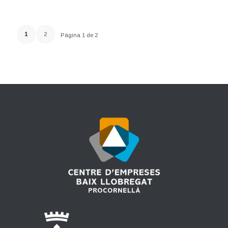
1
2
Pàgina 1 de 2