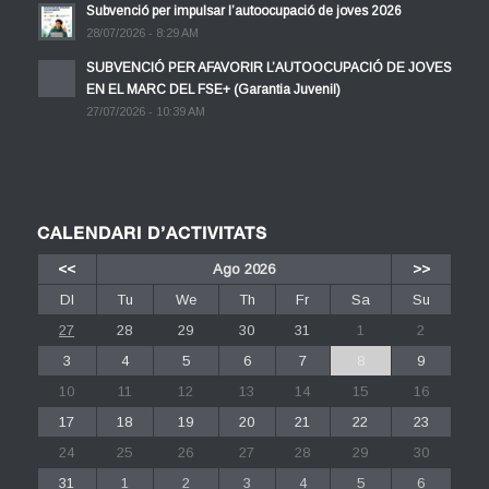
Subvenció per impulsar l’autoocupació de joves 2026
28/07/2026 - 8:29 AM
SUBVENCIÓ PER AFAVORIR L’AUTOOCUPACIÓ DE JOVES
EN EL MARC DEL FSE+ (Garantia Juvenil)
27/07/2026 - 10:39 AM
CALENDARI D’ACTIVITATS
<<
Ago 2026
>>
Dl
Tu
We
Th
Fr
Sa
Su
27
28
29
30
31
1
2
3
4
5
6
7
8
9
10
11
12
13
14
15
16
17
18
19
20
21
22
23
24
25
26
27
28
29
30
31
1
2
3
4
5
6