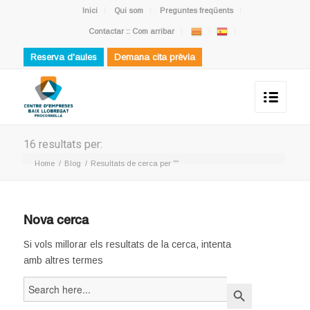
Inici
Qui som
Preguntes freqüents
Contactar :: Com arribar
Reserva d'aules
Demana cita prèvia
16 resultats per:
Home
/
Blog
/
Resultats de cerca per ""
Nova cerca
Si vols millorar els resultats de la cerca, intenta
amb altres termes
Search
Search Button
for: