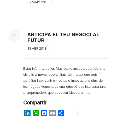
07 MAIG 2018
/
ANTICIPA EL TEU NEGOCI AL
9
FUTUR
18 ABR 2018
/
Estar informat de les Macrotendències poden obrir-te
els ulls a noves oportunitats de mercat que pots
aprofitar i convertir en reptes o innovacions dins del
teu negoci. Aquesta és una qüestió que interessa tant
a emprenedors que busquen idees per……
Compartir
LinkedIn
WhatsApp
Facebook
Email
Share