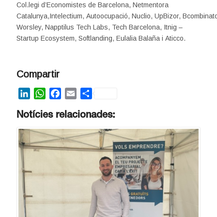
Col.legi d’Economistes de Barcelona, Netmentora
Catalunya,Intelectium, Autoocupació, Nuclio, UpBizor, Bcombinato
Worsley, Napptilus Tech Labs, Tech Barcelona, Itnig –
Startup Ecosystem, Softlanding, Eulalia Balaña i Aticco.
Compartir
LinkedIn
WhatsApp
Facebook
Email
Share
Notícies relacionades: