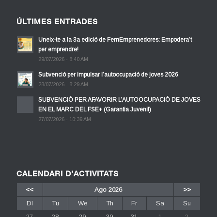
ÚLTIMES ENTRADES
Uneix-te a la 3a edició de FemEmprenedores: Empodera’t
per emprendre!
29/07/2026 - 8:40 AM
Subvenció per impulsar l’autoocupació de joves 2026
28/07/2026 - 8:29 AM
SUBVENCIÓ PER AFAVORIR L’AUTOOCUPACIÓ DE JOVES
EN EL MARC DEL FSE+ (Garantia Juvenil)
27/07/2026 - 10:39 AM
CALENDARI D’ACTIVITATS
<<
Ago 2026
>>
Dl
Tu
We
Th
Fr
Sa
Su
27
28
29
30
31
1
2