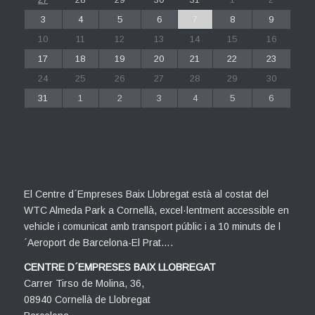
3
4
5
6
7
8
9
10
11
12
13
14
15
16
17
18
19
20
21
22
23
24
25
26
27
28
29
30
31
1
2
3
4
5
6
El Centre d´Empreses Baix Llobregat està al costat del
WTC Almeda Park a Cornellà, excel·lentment accessible en
vehicle i comunicat amb transport públic i a 10 minuts de l
´Aeroport de Barcelona-El Prat….
CENTRE D´EMPRESES BAIX LLOBREGAT
Carrer Tirso de Molina, 36,
08940 Cornellà de Llobregat