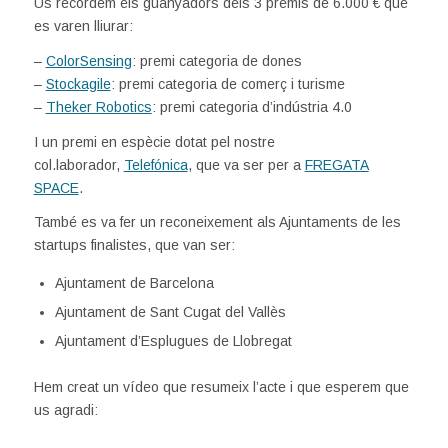
Us recordem els guanyadors dels 3 premis de 6.000 € que
es varen lliurar:
–
ColorSensing
: premi categoria de dones
–
Stockagile
: premi categoria de comerç i turisme
–
Theker Robotics
: premi categoria d’indústria 4.0
I un premi en espècie dotat pel nostre
col.laborador,
Telefónica
, que va ser per a
FREGATA
SPACE
.
També es va fer un reconeixement als Ajuntaments de les
startups finalistes, que van ser:
Ajuntament de Barcelona
Ajuntament de Sant Cugat del Vallès
Ajuntament d’Esplugues de Llobregat
Hem creat un vídeo que resumeix l’acte i que esperem que
us agradi: