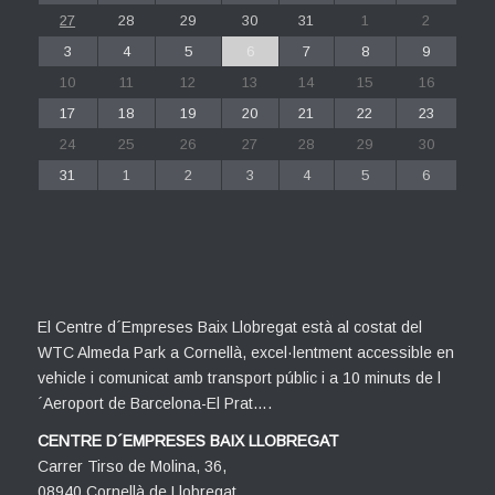
27
28
29
30
31
1
2
3
4
5
6
7
8
9
10
11
12
13
14
15
16
17
18
19
20
21
22
23
24
25
26
27
28
29
30
31
1
2
3
4
5
6
El Centre d´Empreses Baix Llobregat està al costat del
WTC Almeda Park a Cornellà, excel·lentment accessible en
vehicle i comunicat amb transport públic i a 10 minuts de l
´Aeroport de Barcelona-El Prat….
CENTRE D´EMPRESES BAIX LLOBREGAT
Carrer Tirso de Molina, 36,
08940 Cornellà de Llobregat