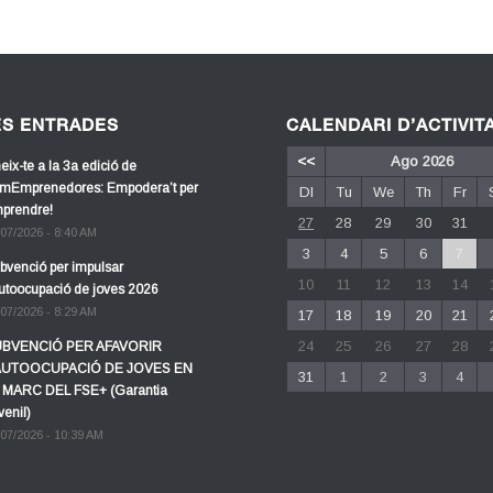
ES ENTRADES
CALENDARI D’ACTIVIT
<<
Ago 2026
eix-te a la 3a edició de
mEmprenedores: Empodera’t per
Dl
Tu
We
Th
Fr
prendre!
27
28
29
30
31
/07/2026 - 8:40 AM
3
4
5
6
7
bvenció per impulsar
10
11
12
13
14
autoocupació de joves 2026
/07/2026 - 8:29 AM
17
18
19
20
21
24
25
26
27
28
BVENCIÓ PER AFAVORIR
AUTOOCUPACIÓ DE JOVES EN
31
1
2
3
4
 MARC DEL FSE+ (Garantia
venil)
/07/2026 - 10:39 AM