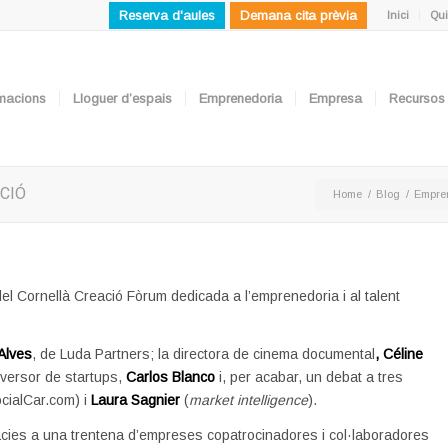
Reserva d'aules
Demana cita prèvia
Inici
Qui
ormacions
Lloguer d’espais
Emprenedoria
Empresa
Recursos
CIÓ
Home
/
Blog
/
Empre
del Cornellà Creació Fòrum dedicada a l’emprenedoria i al talent
Alves
, de Luda Partners; la directora de cinema documental
, Céline
inversor de startups,
Carlos Blanco
i, per acabar, un debat a tres
cialCar.com) i
Laura Sagnier
(
market intelligence
).
àcies a una trentena d’empreses copatrocinadores i col·laboradores