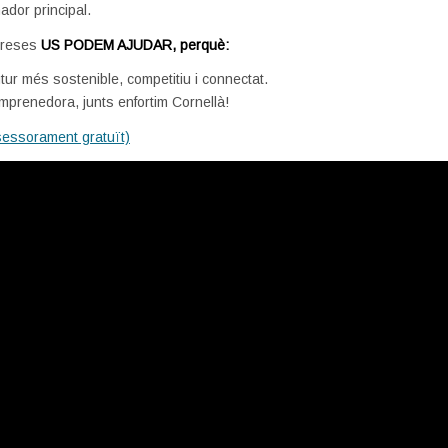
nador principal.
mpreses
US PODEM AJUDAR, perquè:
tur més sostenible, competitiu i connectat.
mprenedora, junts enfortim Cornellà!
sessorament gratuït)