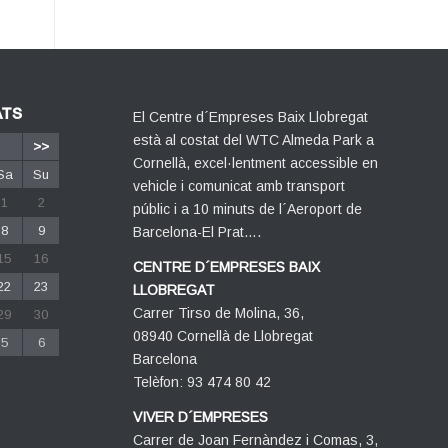
ATS
El Centre d´Empreses Baix Llobregat
està al costat del WTC Almeda Park a
>>
Cornellà, excel·lentment accessible en
Sa
Su
vehicle i comunicat amb transport
1
2
públic i a 10 minuts de l´Aeroport de
8
9
Barcelona-El Prat….
15
16
CENTRE D´EMPRESES BAIX
22
23
LLOBREGAT
Carrer Tirso de Molina, 36,
29
30
08940 Cornellà de Llobregat
5
6
Barcelona
Telèfon: 93 474 80 42
VIVER D´EMPRESES
Carrer de Joan Fernàndez i Comas, 3,