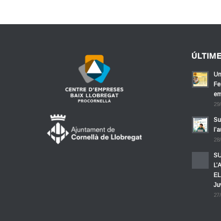
ÚLTIM
Un
Fe
em
29
Su
l’
28
SU
L’
EL
Ju
27