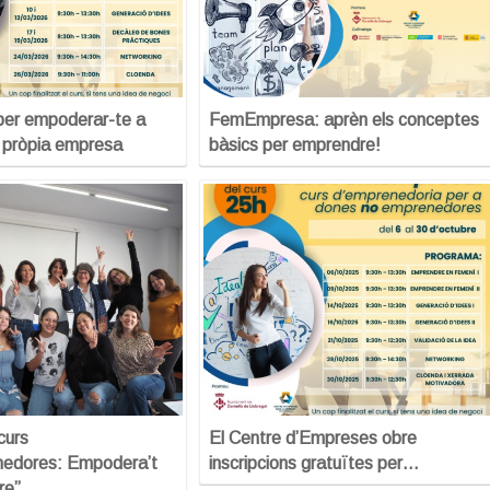
per empoderar-te a
FemEmpresa: aprèn els conceptes
a pròpia empresa
bàsics per emprendre!
curs
El Centre d’Empreses obre
edores: Empodera’t
inscripcions gratuïtes per…
re”