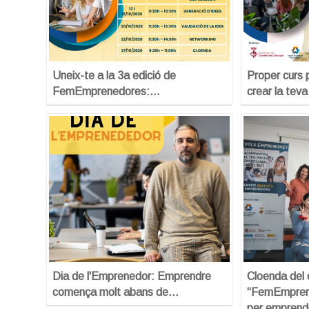
Uneix-te a la 3a edició de
Proper curs 
FemEmprenedores:…
crear la tev
Dia de l'Emprenedor: Emprendre
Cloenda del 
comença molt abans de…
“FemEmpren
per emprend