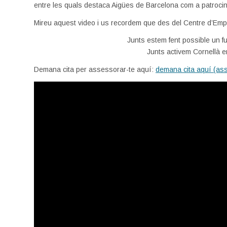
entre les quals destaca Aigües de Barcelona com a patroci
Mireu aquest video i us recordem que des del Centre d’E
Junts estem fent possible un fu
Junts activem Cornellà e
Demana cita per assessorar-te aquí:
demana cita aquí (as