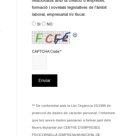
relacionada amb la creació d'empreses,
formació i novetats legislatives de l'àmbit
laboral, empresarial i/o fiscal.
SI
NO
*
CAPTCHA Code:
** De conformitat amb la Llei Orgànica 15/1999 de
protecció de dades de caràcter personal, l’informem
que les seves dades passaran a formar part dels
fitxers titularitat del CENTRE D’EMPRESES
PROCORNELLÀ (EMPRESA MUNICIPAL DE