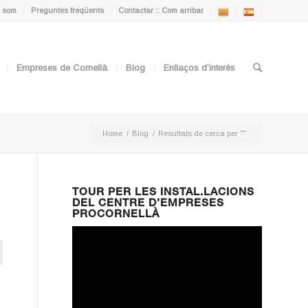
 som
Preguntes freqüents
Contactar :: Com arribar
Empreses de Cornellà
Blog
Enllaços d’interès
Home
/
Blog
/
Resultats de cerca per ""
TOUR PER LES INSTAL.LACIONS
DEL CENTRE D’EMPRESES
PROCORNELLÀ
ton