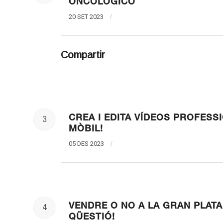
ONCOLÓGICO
20 SET 2023
/
Compartir
CREA I EDITA VÍDEOS PROFESS
3
MÒBIL!
05 DES 2023
/
VENDRE O NO A LA GRAN PLAT
4
QÜESTIÓ!