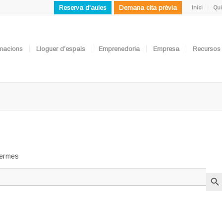
Reserva d'aules
Demana cita prèvia
Inici
Qui
ormacions
Lloguer d’espais
Emprenedoria
Empresa
Recursos
 termes
Search But