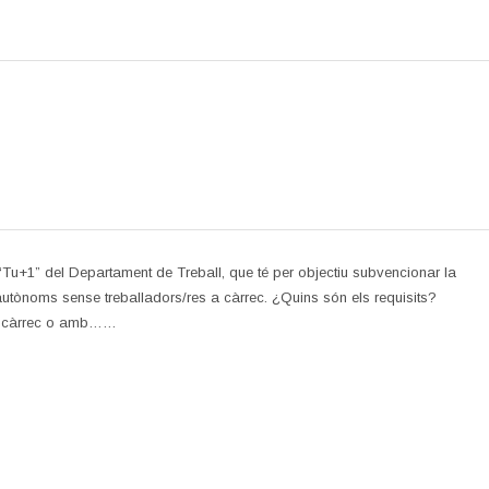
Tu+1” del Departament de Treball, que té per objectiu subvencionar la
’autònoms sense treballadors/res a càrrec. ¿Quins són els requisits?
eu càrrec o amb……