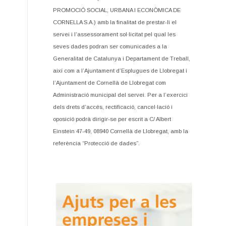
PROMOCIÓ SOCIAL, URBANA I ECONÒMICA DE
CORNELLA S.A.) amb la finalitat de prestar-li el
servei i l’assessorament sol·licitat pel qual les
seves dades podran ser comunicades a la
Generalitat de Catalunya i Departament de Treball,
així com a l’Ajuntament d’Esplugues de Llobregat i
l’Ajuntament de Cornellà de Llobregat com
Administració municipal del servei. Per a l’exercici
dels drets d’accés, rectificació, cancel·lació i
oposició podrà dirigir-se per escrit a C/ Albert
Einstein 47-49, 08940 Cornellà de Llobregat, amb la
referència “Protecció de dades”.