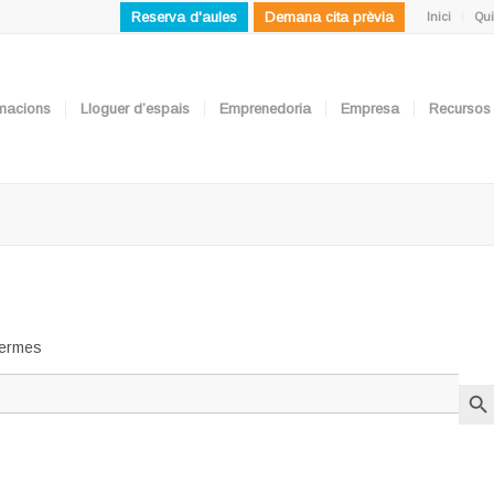
Reserva d'aules
Demana cita prèvia
Inici
Qui
ormacions
Lloguer d’espais
Emprenedoria
Empresa
Recursos
 termes
Search But