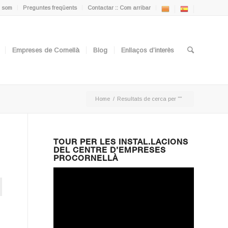
 som
Preguntes freqüents
Contactar :: Com arribar
Empreses de Cornellà
Blog
Enllaços d’interès
Home
/
Resultats de cerca per ""
TOUR PER LES INSTAL.LACIONS
DEL CENTRE D’EMPRESES
PROCORNELLÀ
ton