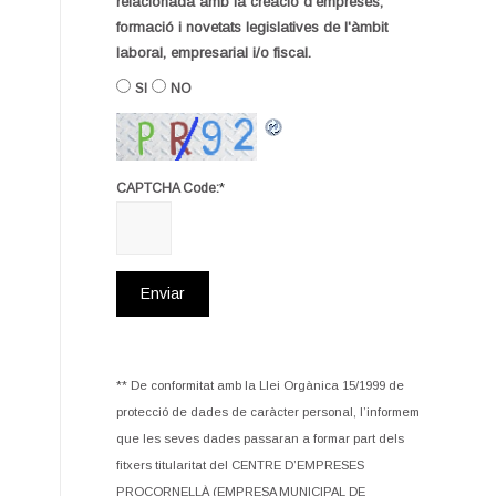
relacionada amb la creació d'empreses,
formació i novetats legislatives de l'àmbit
laboral, empresarial i/o fiscal.
SI
NO
*
CAPTCHA Code:
** De conformitat amb la Llei Orgànica 15/1999 de
protecció de dades de caràcter personal, l’informem
que les seves dades passaran a formar part dels
fitxers titularitat del CENTRE D’EMPRESES
PROCORNELLÀ (EMPRESA MUNICIPAL DE