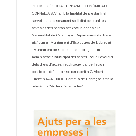
PROMOCIÓ SOCIAL, URBANA I ECONÒMICA DE
CORNELLA S.A.) amb la finalitat de prestar-li el
servei i l’assessorament sol·licitat pel qual les
seves dades podran ser comunicades a la
Generalitat de Catalunya i Departament de Treball,
així com a l’Ajuntament d’Esplugues de Llobregat i
l’Ajuntament de Cornellà de Llobregat com
Administració municipal del servei. Per a l’exercici
dels drets d’accés, rectificació, cancel·lació i
oposició podrà dirigir-se per escrit a C/ Albert
Einstein 47-49, 08940 Cornellà de Llobregat, amb la
referència “Protecció de dades”.