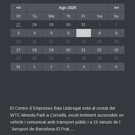
<<
Ago 2026
>>
Dl
Tu
We
Th
Fr
Sa
Su
27
28
29
30
31
1
2
3
4
5
6
7
8
9
10
11
12
13
14
15
16
17
18
19
20
21
22
23
24
25
26
27
28
29
30
31
1
2
3
4
5
6
El Centre d´Empreses Baix Llobregat està al costat del
WTC Almeda Park a Cornellà, excel·lentment accessible en
vehicle i comunicat amb transport públic i a 10 minuts de l
´Aeroport de Barcelona-El Prat….