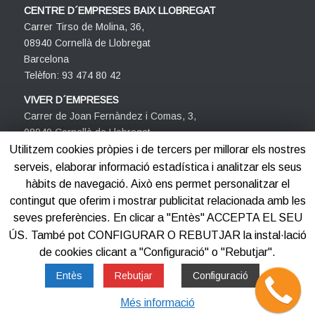
CENTRE D´EMPRESES BAIX LLOBREGAT
Carrer Tirso de Molina, 36,
08940 Cornellà de Llobregat
Barcelona
Telèfon: 93 474 80 42
VIVER D´EMPRESES
Carrer de Joan Fernàndez i Comas, 3,
08940 Cornellà de Llobregat
Barcelona
Utilitzem cookies pròpies i de tercers per millorar els nostres
Telèfon: 93 474 80 42
serveis, elaborar informació estadística i analitzar els seus
hàbits de navegació. Això ens permet personalitzar el
contingut que oferim i mostrar publicitat relacionada amb les
seves preferències. En clicar a "Entès" ACCEPTA EL SEU
ÚS. També pot CONFIGURAR O REBUTJAR la instal·lació
de cookies clicant a "Configuració" o "Rebutjar".
©2012-2025
Centre d'Empreses PROCORNELLÀ
Entès
Rebutjar
Configuració
Més informació
Avis legal
Política de privacitat
Política de cookies