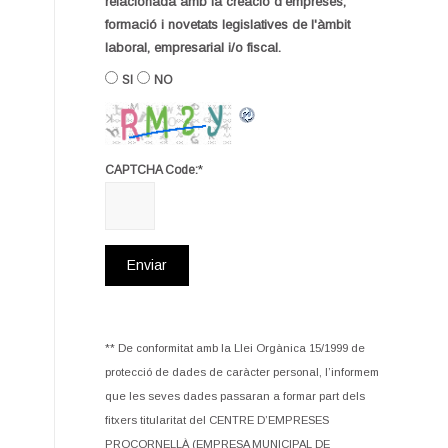
relacionada amb la creació d'empreses,
formació i novetats legislatives de l'àmbit
laboral, empresarial i/o fiscal.
SI
NO
*
CAPTCHA Code:
** De conformitat amb la Llei Orgànica 15/1999 de
protecció de dades de caràcter personal, l’informem
que les seves dades passaran a formar part dels
fitxers titularitat del CENTRE D’EMPRESES
PROCORNELLÀ (EMPRESA MUNICIPAL DE