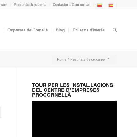
 som
Preguntes freqüents
Contactar :: Com arribar
Empreses de Cornellà
Blog
Enllaços d’interès
Home
/
Resultats de cerca per ""
TOUR PER LES INSTAL.LACIONS
DEL CENTRE D’EMPRESES
PROCORNELLÀ
ton