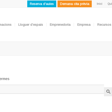
Reserva d'aules
Demana cita prèvia
Inici
Qui
ormacions
Lloguer d’espais
Emprenedoria
Empresa
Recursos
 termes
Search But