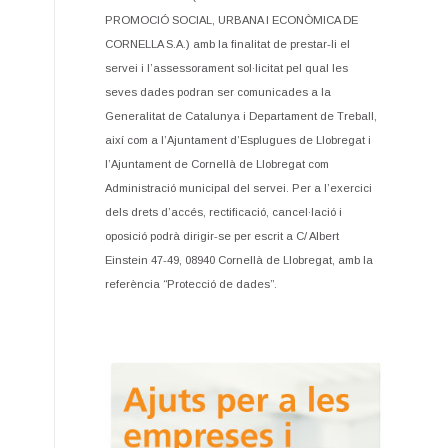
PROMOCIÓ SOCIAL, URBANA I ECONÒMICA DE
CORNELLA S.A.) amb la finalitat de prestar-li el
servei i l’assessorament sol·licitat pel qual les
seves dades podran ser comunicades a la
Generalitat de Catalunya i Departament de Treball,
així com a l’Ajuntament d’Esplugues de Llobregat i
l’Ajuntament de Cornellà de Llobregat com
Administració municipal del servei. Per a l’exercici
dels drets d’accés, rectificació, cancel·lació i
oposició podrà dirigir-se per escrit a C/ Albert
Einstein 47-49, 08940 Cornellà de Llobregat, amb la
referència “Protecció de dades”.