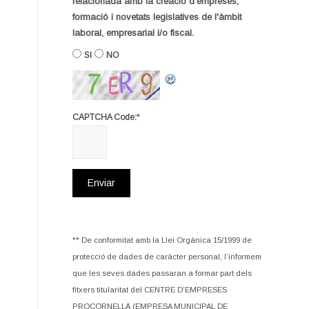
relacionada amb la creació d'empreses,
formació i novetats legislatives de l'àmbit
laboral, empresarial i/o fiscal.
SI
NO
*
CAPTCHA Code:
** De conformitat amb la Llei Orgànica 15/1999 de
protecció de dades de caràcter personal, l’informem
que les seves dades passaran a formar part dels
fitxers titularitat del CENTRE D’EMPRESES
PROCORNELLÀ (EMPRESA MUNICIPAL DE