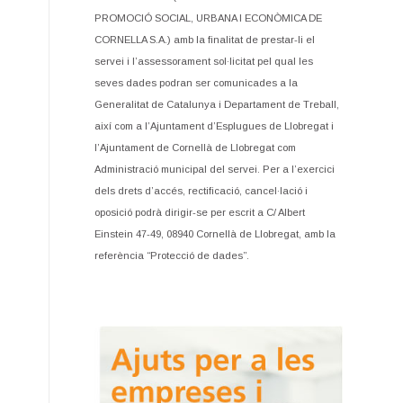
PROMOCIÓ SOCIAL, URBANA I ECONÒMICA DE
CORNELLA S.A.) amb la finalitat de prestar-li el
servei i l’assessorament sol·licitat pel qual les
seves dades podran ser comunicades a la
Generalitat de Catalunya i Departament de Treball,
així com a l’Ajuntament d’Esplugues de Llobregat i
l’Ajuntament de Cornellà de Llobregat com
Administració municipal del servei. Per a l’exercici
dels drets d’accés, rectificació, cancel·lació i
oposició podrà dirigir-se per escrit a C/ Albert
Einstein 47-49, 08940 Cornellà de Llobregat, amb la
referència “Protecció de dades”.