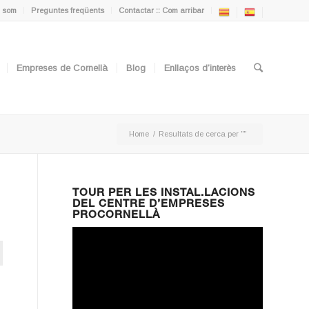
 som
Preguntes freqüents
Contactar :: Com arribar
Empreses de Cornellà
Blog
Enllaços d’interès
Home
/
Resultats de cerca per ""
TOUR PER LES INSTAL.LACIONS
DEL CENTRE D’EMPRESES
PROCORNELLÀ
ton