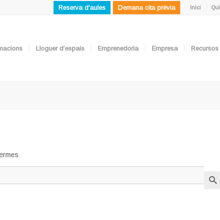
Reserva d'aules
Demana cita prèvia
Inici
Qui
ormacions
Lloguer d’espais
Emprenedoria
Empresa
Recursos
 termes
Search But