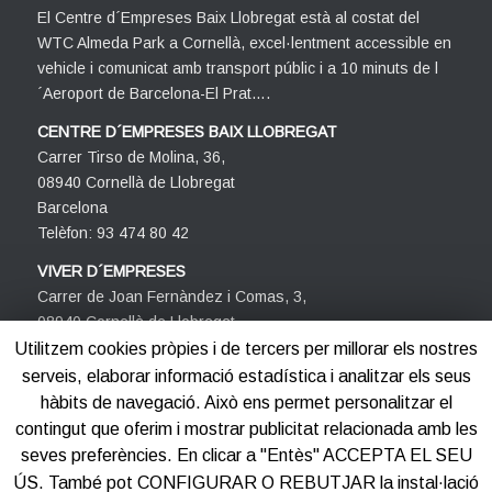
El Centre d´Empreses Baix Llobregat està al costat del
WTC Almeda Park a Cornellà, excel·lentment accessible en
vehicle i comunicat amb transport públic i a 10 minuts de l
´Aeroport de Barcelona-El Prat….
CENTRE D´EMPRESES BAIX LLOBREGAT
Carrer Tirso de Molina, 36,
08940 Cornellà de Llobregat
Barcelona
Telèfon: 93 474 80 42
VIVER D´EMPRESES
Carrer de Joan Fernàndez i Comas, 3,
08940 Cornellà de Llobregat
Barcelona
Utilitzem cookies pròpies i de tercers per millorar els nostres
Telèfon: 93 474 80 42
serveis, elaborar informació estadística i analitzar els seus
hàbits de navegació. Això ens permet personalitzar el
contingut que oferim i mostrar publicitat relacionada amb les
seves preferències. En clicar a "Entès" ACCEPTA EL SEU
ÚS. També pot CONFIGURAR O REBUTJAR la instal·lació