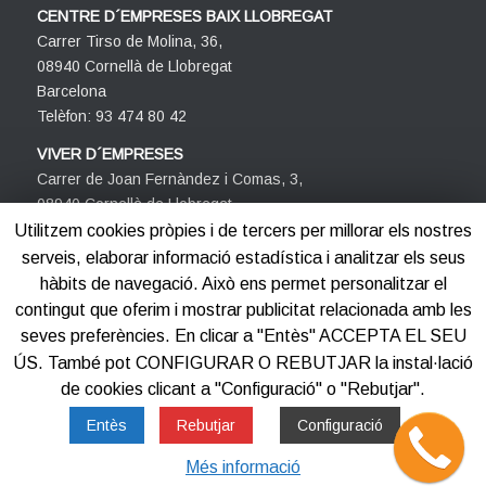
CENTRE D´EMPRESES BAIX LLOBREGAT
Carrer Tirso de Molina, 36,
08940 Cornellà de Llobregat
Barcelona
Telèfon: 93 474 80 42
VIVER D´EMPRESES
Carrer de Joan Fernàndez i Comas, 3,
08940 Cornellà de Llobregat
Barcelona
Utilitzem cookies pròpies i de tercers per millorar els nostres
Telèfon: 93 474 80 42
serveis, elaborar informació estadística i analitzar els seus
hàbits de navegació. Això ens permet personalitzar el
contingut que oferim i mostrar publicitat relacionada amb les
seves preferències. En clicar a "Entès" ACCEPTA EL SEU
ÚS. També pot CONFIGURAR O REBUTJAR la instal·lació
de cookies clicant a "Configuració" o "Rebutjar".
©2012-2025
Centre d'Empreses PROCORNELLÀ
Entès
Rebutjar
Configuració
Més informació
Avis legal
Política de privacitat
Política de cookies