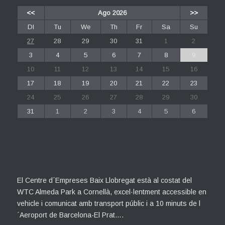
<<
Ago 2026
>>
Dl
Tu
We
Th
Fr
Sa
Su
27
28
29
30
31
1
2
3
4
5
6
7
8
9
10
11
12
13
14
15
16
17
18
19
20
21
22
23
24
25
26
27
28
29
30
31
1
2
3
4
5
6
El Centre d´Empreses Baix Llobregat està al costat del
WTC Almeda Park a Cornellà, excel·lentment accessible en
vehicle i comunicat amb transport públic i a 10 minuts de l
´Aeroport de Barcelona-El Prat….