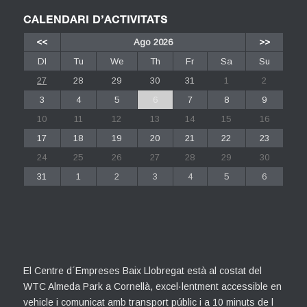
CALENDARI D’ACTIVITATS
<<
Ago 2026
>>
Dl
Tu
We
Th
Fr
Sa
Su
27
28
29
30
31
1
2
3
4
5
6
7
8
9
10
11
12
13
14
15
16
17
18
19
20
21
22
23
24
25
26
27
28
29
30
31
1
2
3
4
5
6
El Centre d´Empreses Baix Llobregat està al costat del
WTC Almeda Park a Cornellà, excel·lentment accessible en
vehicle i comunicat amb transport públic i a 10 minuts de l