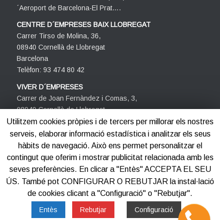
´Aeroport de Barcelona-El Prat….
CENTRE D´EMPRESES BAIX LLOBREGAT
Carrer Tirso de Molina, 36,
08940 Cornellà de Llobregat
Barcelona
Telèfon: 93 474 80 42
VIVER D´EMPRESES
Carrer de Joan Fernàndez i Comas, 3,
08940 Cornellà de Llobregat
Barcelona
Utilitzem cookies pròpies i de tercers per millorar els nostres
Telèfon: 93 474 80 42
serveis, elaborar informació estadística i analitzar els seus
hàbits de navegació. Això ens permet personalitzar el
contingut que oferim i mostrar publicitat relacionada amb les
seves preferències. En clicar a "Entès" ACCEPTA EL SEU
ÚS. També pot CONFIGURAR O REBUTJAR la instal·lació
de cookies clicant a "Configuració" o "Rebutjar".
©2012-2025
Centre d'Empreses PROCORNELLÀ
Entès
Rebutjar
Configuració