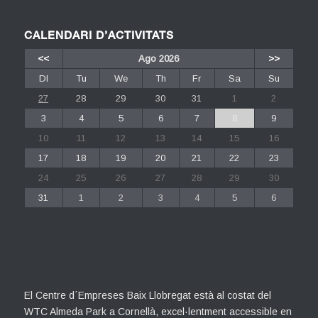
CALENDARI D’ACTIVITATS
<<
Ago 2026
>>
Dl
Tu
We
Th
Fr
Sa
Su
27
28
29
30
31
1
2
3
4
5
6
7
8
9
10
11
12
13
14
15
16
17
18
19
20
21
22
23
24
25
26
27
28
29
30
31
1
2
3
4
5
6
El Centre d´Empreses Baix Llobregat està al costat del
WTC Almeda Park a Cornellà, excel·lentment accessible en