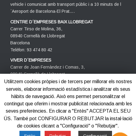
vehicle i comunicat amb transport públic i a 10 minuts de l
´Aeroport de Barcelona-El Prat….
CENTRE D´EMPRESES BAIX LLOBREGAT
Carrer Tirso de Molina, 36,
08940 Cornellà de Llobregat
Barcelona
Telèfon: 93 474 80 42
VIVER D´EMPRESES
Carrer de Joan Fernàndez i Comas, 3,
08940 Cornellà de Llobregat
Barcelona
Utilitzem cookies pròpies i de tercers per millorar els nostres
Telèfon: 93 474 80 42
serveis, elaborar informació estadística i analitzar els seus
hàbits de navegació. Això ens permet personalitzar el
contingut que oferim i mostrar publicitat relacionada amb les
seves preferències. En clicar a "Entès" ACCEPTA EL SEU
ÚS. També pot CONFIGURAR O REBUTJAR la instal·lació
de cookies clicant a "Configuració" o "Rebutjar".
©2012-2025
Centre d'Empreses PROCORNELLÀ