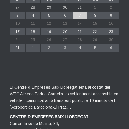
27
28
29
30
31
1
2
3
4
5
6
7
8
9
10
11
12
13
14
15
16
17
18
19
20
21
22
23
24
25
26
27
28
29
30
31
1
2
3
4
5
6
El Centre d´Empreses Baix Llobregat està al costat del
WTC Almeda Park a Cornellà, excel·lentment accessible en
vehicle i comunicat amb transport públic i a 10 minuts de l
´Aeroport de Barcelona-El Prat….
CENTRE D´EMPRESES BAIX LLOBREGAT
Carrer Tirso de Molina, 36,