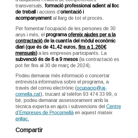
transversals,
formació professional adient al lloc
de treball
i accions d’
orientació i
acompanyament
al llarg de tot el procés.
Per fomentar l’ocupació de les persones de 30
anys i més, el
programa
ofereix ajudes per a la
contractació
de
la cuantía del mòdul econòmic
diari
(que
és de 41,42 euros,
fins a 1.
260
€
mensuals
)
a les empreses participants. La
subvenció és de 6 a 9 mesos
(la contractació es
pot fer fins al 30 de març de 2024).
Podeu demanar més informació o concertar
entrevista informativa sobre el programa, a
través del correu electrònic (
ocupacio@aj-
cornella.cat
), trucant al telèfon 93 474 33 99, o
bé, podeu demanar assessorament amb la
tècnica experta en ajuts i subvencions del
Centre
d’Empreses de Procornellà
en aquest mateix
enllaç.
Compartir