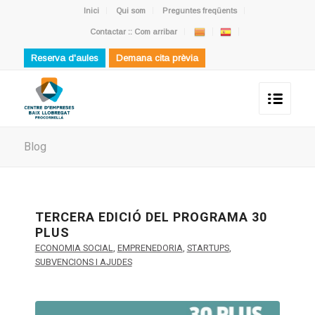
Inici
Qui som
Preguntes freqüents
Contactar :: Com arribar
Reserva d'aules
Demana cita prèvia
Blog
TERCERA EDICIÓ DEL PROGRAMA 30
PLUS
ECONOMIA SOCIAL
,
EMPRENEDORIA
,
STARTUPS
,
SUBVENCIONS I AJUDES