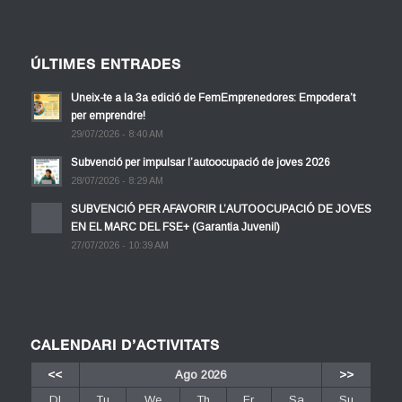
ÚLTIMES ENTRADES
Uneix-te a la 3a edició de FemEmprenedores: Empodera’t
per emprendre!
29/07/2026 - 8:40 AM
Subvenció per impulsar l’autoocupació de joves 2026
28/07/2026 - 8:29 AM
SUBVENCIÓ PER AFAVORIR L’AUTOOCUPACIÓ DE JOVES
EN EL MARC DEL FSE+ (Garantia Juvenil)
27/07/2026 - 10:39 AM
CALENDARI D’ACTIVITATS
<<
Ago 2026
>>
Dl
Tu
We
Th
Fr
Sa
Su