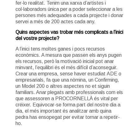
fer-lo realitat. Tenim una xarxa d’artistes i
col·laboradors única per a poder seleccionar a les
persones més adequades a cada projecte i donar
servei a més de 200 actes cada any.
Quins aspectes vas trobar més complicats a l’inici
del vostre projecte?
A l’inici tens moltes ganes i pocs recursos
econòmics. A mesura que passen els anys pugen
els recursos, però la motivació inicial pot anar
minvant, l’equilibri és el més difícil d’aconseguir.
Crear una empresa, sense haver estudiat ADE o
empresarials, fa que una nòmina, un Confirming,
un Model 200 o altres aspectes no et siguin
familiars. Anar plegats amb professionals com els
que assessoren a PROCORNELLÀ és vital per
créixer. Equivocar-se forma part del nostre dia a
dia, el més important és analitzar amb quina
pedra has ensopegat per evitar tornar a repetir-
ho.