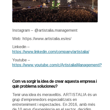
Instagram – @artistalia.management
Web: https://www.artistalia.es/es/
Linkedin –
https://www.linkedin.com/company/artistalia/
Youtube –
https://www.youtube.com/c/ArtistaliaManagementProdu
Com va sorgir la idea de crear aquesta empresa i
quin problema solucioneu?
Tenir una idea és meravellós. ARTISTALIA és un
grup d’emprenedors especialitzats en
entreteniment i espectacles. En 2016, amb més
de 10 anys d’experiència en el sector, decidim