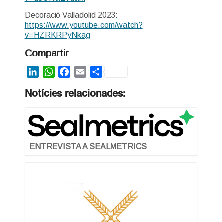
Decoració Valladolid 2023:
https://www.youtube.com/watch?
v=HZRKRPyNkag
Compartir
LinkedIn
WhatsApp
Facebook
Email
Share
Notícies relacionades:
ENTREVISTA A SEALMETRICS