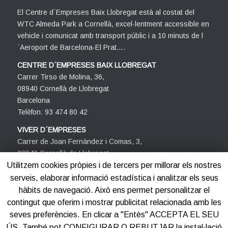
El Centre d´Empreses Baix Llobregat està al costat del
WTC Almeda Park a Cornellà, excel·lentment accessible en
vehicle i comunicat amb transport públic i a 10 minuts de l
´Aeroport de Barcelona-El Prat….
CENTRE D´EMPRESES BAIX LLOBREGAT
Carrer Tirso de Molina, 36,
08940 Cornellà de Llobregat
Barcelona
Telèfon: 93 474 80 42
VIVER D´EMPRESES
Carrer de Joan Fernàndez i Comas, 3,
08940 Cornellà de Llobregat
Barcelona
Utilitzem cookies pròpies i de tercers per millorar els nostres
Telèfon: 93 474 80 42
serveis, elaborar informació estadística i analitzar els seus
hàbits de navegació. Això ens permet personalitzar el
contingut que oferim i mostrar publicitat relacionada amb les
seves preferències. En clicar a "Entès" ACCEPTA EL SEU
ÚS. També pot CONFIGURAR O REBUTJAR la instal·lació