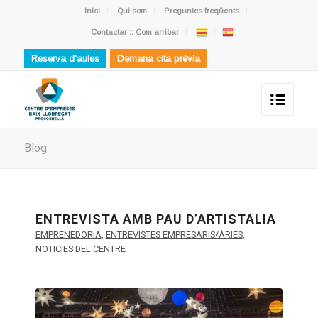
Inici
Qui som
Preguntes freqüents
Contactar :: Com arribar
Reserva d'aules
Demana cita prèvia
Blog
ENTREVISTA AMB PAU D’ARTISTALIA
EMPRENEDORIA
,
ENTREVISTES EMPRESARIS/ÀRIES
,
NOTICIES DEL CENTRE