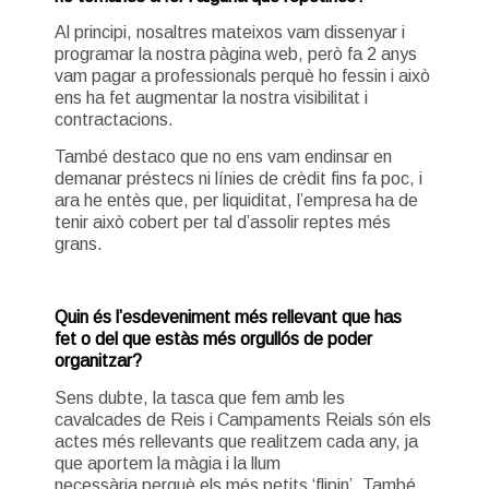
Al principi, nosaltres mateixos vam dissenyar i
programar la nostra pàgina web, però fa 2 anys
vam pagar a professionals perquè ho fessin i això
ens ha fet augmentar la nostra visibilitat i
contractacions.
També destaco que no ens vam endinsar en
demanar préstecs ni línies de crèdit fins fa poc, i
ara he entès que, per liquiditat, l’empresa ha de
tenir això cobert per tal d’assolir reptes més
grans.
Quin és l’esdeveniment més rellevant que has
fet o del que estàs més orgullós de poder
organitzar?
Sens dubte, la tasca que fem amb les
cavalcades de Reis i Campaments Reials són els
actes més rellevants que realitzem cada any, ja
que aportem la màgia i la llum
necessària perquè els més petits ‘flipin’. També,