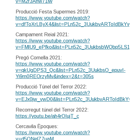
v=M2r3Anw71iw
Producció Festa Supermes 2019:
https://www.youtube.com/watch?
v=dfToXrLByX4&list=PLn52c_3UukbvARToIdBkYw6W
Campament Reial 2021:
https://www.youtube.com/watch?
v=FMlU9_ePfko&list=PLn52c_3UukbsbWQbp5LS1_pn
Pregó Cornella 2021:
https://www.youtube.com/watch?
v=qkUgDPS3_Qc&list=PLn52c_3UukbsO_epuvI-
Yi9m0REOrzyMv&index=2&t=305s
Producció Túnel del Terror 2022:
https://www.youtube.com/watch?
v=EJx0jw_vwD0&list=PLn52c_3UukbvARToIdBkYw6
Recorregut túnel del Terror 2022:
https://youtu.be/ah4rOIujT_c
Cercavila Èpoques:
https://www.youtube.com/watch?
v=d5ONelZ7uaM