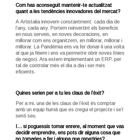
Com has aconseguit mantenir-te actualitzat
quant a les tendències innovadores del mercat?
A Artistalia innovem constantment: cada dia de
l’any, cada any. Portem reinvertint els beneficis
en nous serveis, en noves decoracions, en
millorar com ens organitzem, en millorar, millorar i
millorar. La Pandèmia ens va fer donar-li una volta
al que ja fèiem i ens va permetre obrir noves línies
de negoci. Ara estem implementant un ERP, per
tal de controlar més el dia a dia i ser més
eficients.
Quines serien per a tu les claus de l’èxit?
Per a mi, una de les claus de l’èxit és comptar
amb un equip humà que es cregui el projecte i se’l
senti seu.
I… si poguessis tornar enrere, al moment que vas
decidir emprendre,
ens pots dir alguna cosa que
no tornaries a fer i alguna que repetiries?