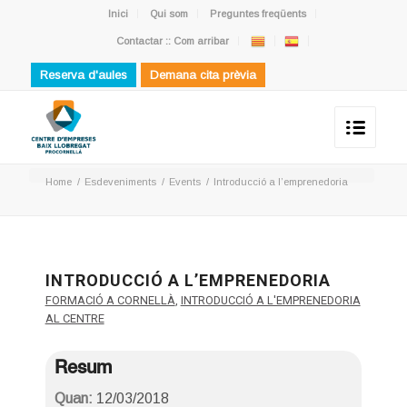
Inici
Qui som
Preguntes freqüents
Contactar :: Com arribar
Reserva d'aules
Demana cita prèvia
Home
/
Esdeveniments
/
Events
/
Introducció a l’emprenedoria
INTRODUCCIÓ A L’EMPRENEDORIA
FORMACIÓ A CORNELLÀ
,
INTRODUCCIÓ A L'EMPRENEDORIA
AL CENTRE
Resum
Quan:
12/03/2018