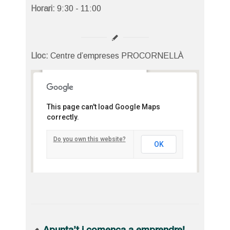
Horari:
9:30 - 11:00
Lloc:
Centre d’empreses PROCORNELLÀ
Centre d’empreses
PROCORNELLÀ
Tirso de Molina, 36 - Cornellà del
This page can't load Google Maps
Llobregat
correctly.
Detalls
Do you own this website?
OK