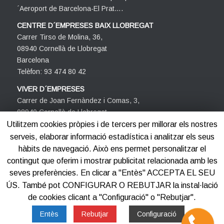
´Aeroport de Barcelona-El Prat….
CENTRE D´EMPRESES BAIX LLOBREGAT
Carrer Tirso de Molina, 36,
08940 Cornellà de Llobregat
Barcelona
Telèfon: 93 474 80 42
VIVER D´EMPRESES
Carrer de Joan Fernàndez i Comas, 3,
08940 Cornellà de Llobregat
Barcelona
Utilitzem cookies pròpies i de tercers per millorar els nostres
Telèfon: 93 474 80 42
serveis, elaborar informació estadística i analitzar els seus
hàbits de navegació. Això ens permet personalitzar el
contingut que oferim i mostrar publicitat relacionada amb les
seves preferències. En clicar a "Entès" ACCEPTA EL SEU
ÚS. També pot CONFIGURAR O REBUTJAR la instal·lació
de cookies clicant a "Configuració" o "Rebutjar".
©2012-2025
Centre d'Empreses PROCORNELLÀ
Entès
Rebutjar
Configuració