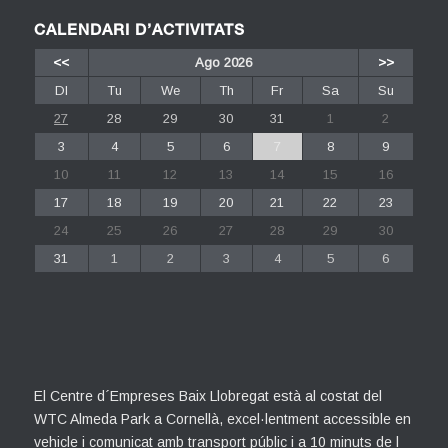
CALENDARI D’ACTIVITATS
<<
Ago 2026
>>
Dl
Tu
We
Th
Fr
Sa
Su
27
28
29
30
31
1
2
3
4
5
6
7
8
9
10
11
12
13
14
15
16
17
18
19
20
21
22
23
24
25
26
27
28
29
30
31
1
2
3
4
5
6
El Centre d´Empreses Baix Llobregat està al costat del
WTC Almeda Park a Cornellà, excel·lentment accessible en
vehicle i comunicat amb transport públic i a 10 minuts de l