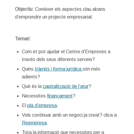
Objectiu:
Conèixer els aspectes clau abans
d’emprendre un projecte empresarial.
Temari:
Com et pot ajudar el Centre d’Empreses a
través dels seus diferents serveis?
Quins
tràmits i forma jurídica
són més
adients?
Què és la
capitalització de l’atur
?
Necessites
finançament
?
El
pla d’empresa
.
Vols continuar amb un negoci ja creat? clica a
Reempresa
.
Tota la informació que necessites per a