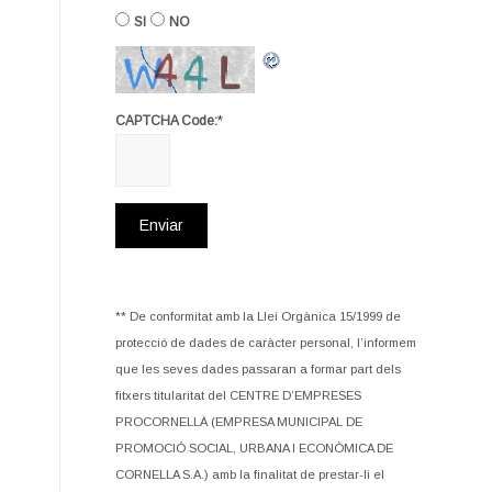
SI
NO
*
CAPTCHA Code:
** De conformitat amb la Llei Orgànica 15/1999 de
protecció de dades de caràcter personal, l’informem
que les seves dades passaran a formar part dels
fitxers titularitat del CENTRE D’EMPRESES
PROCORNELLÀ (EMPRESA MUNICIPAL DE
PROMOCIÓ SOCIAL, URBANA I ECONÒMICA DE
CORNELLA S.A.) amb la finalitat de prestar-li el