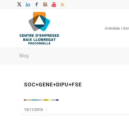
Activitats i f
Blog
SOC+GENE+DIPU+FSE
15/11/2013
/