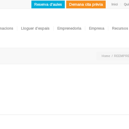
Reserva d'aules
Demana cita prèvia
Inici
Qui
ormacions
Lloguer d’espais
Emprenedoria
Empresa
Recursos
Home
/
REEMPR