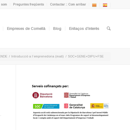
 som
Preguntes freqüents
Contactar :: Com arribar
Empreses de Cornellà
Blog
Enllaços d’interès
ENDE
/
Introducció a l’emprenedoria (matí)
/
SOC+GENE+DIPU+FSE