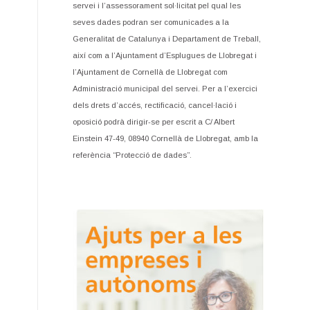
servei i l’assessorament sol·licitat pel qual les
seves dades podran ser comunicades a la
Generalitat de Catalunya i Departament de Treball,
així com a l’Ajuntament d’Esplugues de Llobregat i
l’Ajuntament de Cornellà de Llobregat com
Administració municipal del servei. Per a l’exercici
dels drets d’accés, rectificació, cancel·lació i
oposició podrà dirigir-se per escrit a C/ Albert
Einstein 47-49, 08940 Cornellà de Llobregat, amb la
referència “Protecció de dades”.