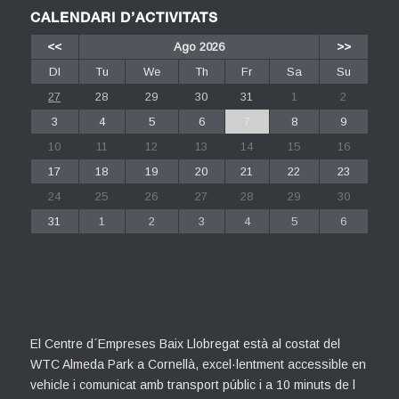
CALENDARI D’ACTIVITATS
<<
Ago 2026
>>
Dl
Tu
We
Th
Fr
Sa
Su
27
28
29
30
31
1
2
3
4
5
6
7
8
9
10
11
12
13
14
15
16
17
18
19
20
21
22
23
24
25
26
27
28
29
30
31
1
2
3
4
5
6
El Centre d´Empreses Baix Llobregat està al costat del
WTC Almeda Park a Cornellà, excel·lentment accessible en
vehicle i comunicat amb transport públic i a 10 minuts de l