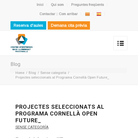
Inici
Qui som
Preguntes freqüents
Contactar :: Com arribar
Reserva d'aules
Demana cita prèvia
Blog
Home
/
Blog
/
Sense categoría
/
Projectes seleccionats al Programa Cornellà Open Future_
PROJECTES SELECCIONATS AL
PROGRAMA CORNELLÀ OPEN
FUTURE_
SENSE CATEGORÍA