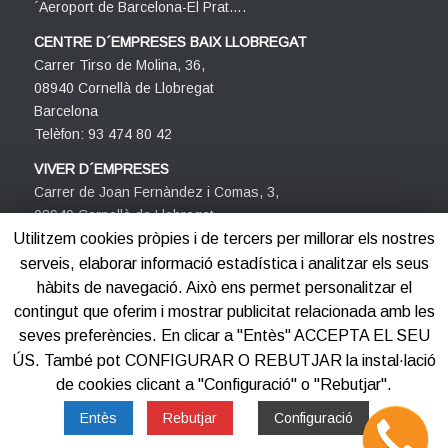
´Aeroport de Barcelona-El Prat….
CENTRE D´EMPRESES BAIX LLOBREGAT
Carrer Tirso de Molina, 36,
08940 Cornellà de Llobregat
Barcelona
Telèfon: 93 474 80 42
VIVER D´EMPRESES
Carrer de Joan Fernàndez i Comas, 3,
08940 Cornellà de Llobregat
Barcelona
Utilitzem cookies pròpies i de tercers per millorar els nostres
Telèfon: 93 474 80 42
serveis, elaborar informació estadística i analitzar els seus
hàbits de navegació. Això ens permet personalitzar el
contingut que oferim i mostrar publicitat relacionada amb les
seves preferències. En clicar a "Entès" ACCEPTA EL SEU
ÚS. També pot CONFIGURAR O REBUTJAR la instal·lació
de cookies clicant a "Configuració" o "Rebutjar".
©2012-2025
Centre d'Empreses PROCORNELLÀ
Entès
Rebutjar
Configuració